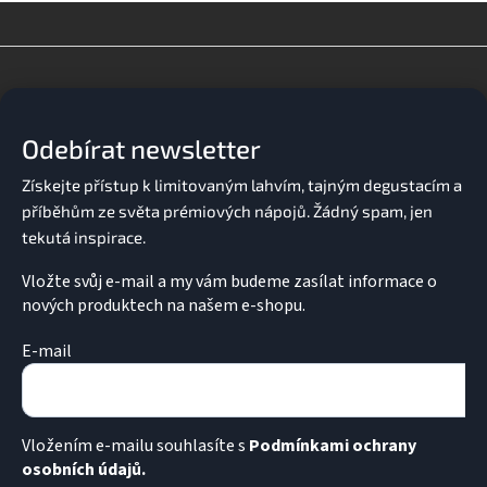
l
á
d
Z
a
á
c
p
í
a
p
Odebírat newsletter
t
r
v
í
k
y
v
ý
p
Vložte svůj e-mail a my vám budeme zasílat informace o
i
nových produktech na našem e-shopu.
s
u
E-mail
Vložením e-mailu souhlasíte s
Podmínkami ochrany
osobních údajů.