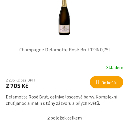
Champagne Delamotte Rosé Brut 12% 0,75l
Skladem
2 236 Kč bez DPH
Do košíku
2 705 Kč
Delamotte Rosé Brut, oslnivé lososové barvy. Komplexní
chuť jahod a malin s tóny zázvoru a bílých květů.
2
položek celkem
O
v