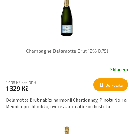
r
i
o
s
d
p
u
r
k
o
t
d
ů
u
k
Champagne Delamotte Brut 12% 0,75l
t
ů
Skladem
1 098 Kč bez DPH
Do košíku
1 329 Kč
Delamotte Brut nabízí harmonii Chardonnay, Pinotu Noir a
Meunier pro hloubku, ovoce a aromatickou hustotu.