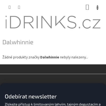
Přejít
NÁKUP
na
KOŠÍK
obsah
Dalwhinnie
Žádné produkty značky
Dalwhinnie
nebyly nalezeny...
Z
á
p
a
Odebírat newsletter
t
í