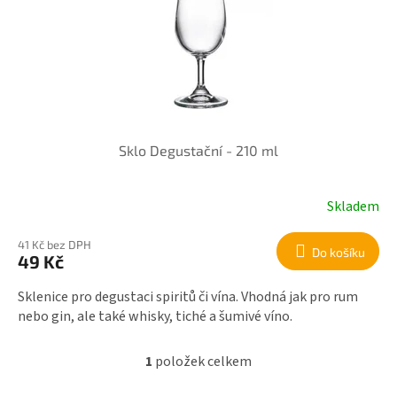
r
i
o
s
d
p
u
r
k
o
t
d
ů
u
k
Sklo Degustační - 210 ml
t
ů
Skladem
41 Kč bez DPH
Do košíku
49 Kč
Sklenice pro degustaci spiritů či vína. Vhodná jak pro rum
nebo gin, ale také whisky, tiché a šumivé víno.
1
položek celkem
O
v