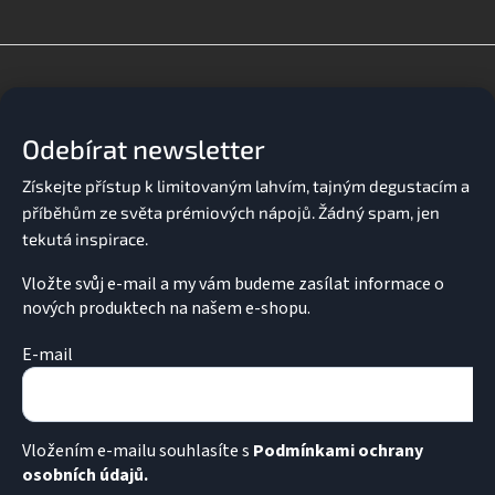
l
á
d
Z
a
á
c
p
í
a
p
Odebírat newsletter
t
r
v
í
k
y
v
ý
p
Vložte svůj e-mail a my vám budeme zasílat informace o
i
nových produktech na našem e-shopu.
s
u
E-mail
Vložením e-mailu souhlasíte s
Podmínkami ochrany
osobních údajů.