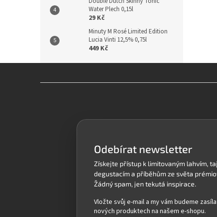
Double Dutch Skinny Tonic
Water Plech 0,15l
29 Kč
Minuty M Rosé Limited Edition
Lucia Vinti 12,5% 0,75l
449 Kč
Z
á
p
a
t
í
Odebírat newsletter
Vložte svůj e-mail a my vám budeme zasíla
nových produktech na našem e-shopu.