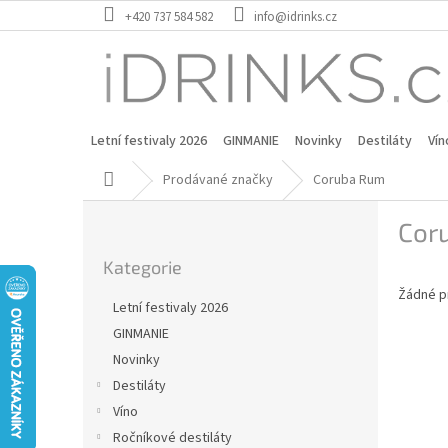
Přejít
+420 737 584 582
info@idrinks.cz
na
obsah
Letní festivaly 2026
GINMANIE
Novinky
Destiláty
Vín
Domů
Prodávané značky
Coruba Rum
P
Cor
o
Přeskočit
s
Kategorie
kategorie
t
Žádné p
r
Letní festivaly 2026
a
GINMANIE
n
Novinky
n
í
Destiláty
p
Víno
a
Ročníkové destiláty