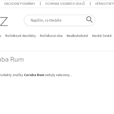
OBCHODNÍ PODMÍNKY
OCHRANA OSOBNÍCH ÚDAJŮ
VĚRNOSTNÍ 
o
Ročníkové destiláty
Ročníková vína
Nealkoholické
Hezké české
uba Rum
rodukty značky
Coruba Rum
nebyly nalezeny...