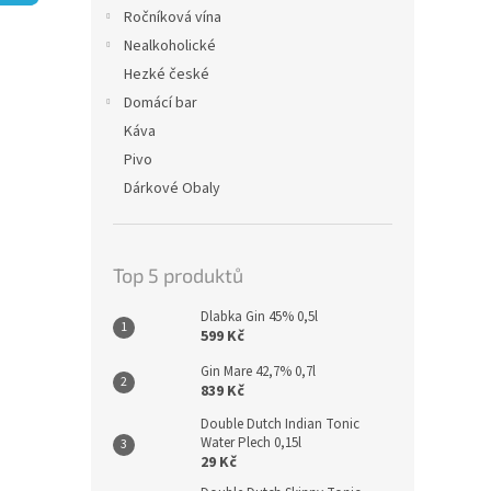
n
Ročníková vína
e
Nealkoholické
l
Hezké české
Domácí bar
Káva
Pivo
Dárkové Obaly
Top 5 produktů
Dlabka Gin 45% 0,5l
599 Kč
Gin Mare 42,7% 0,7l
839 Kč
Double Dutch Indian Tonic
Water Plech 0,15l
29 Kč