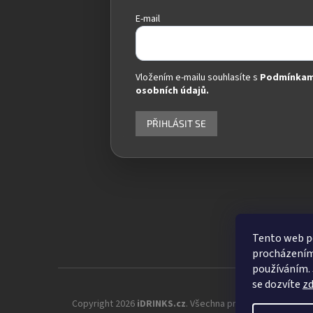
E-mail
Vložením e-mailu souhlasíte s
Podmínkam
osobních údajů.
PŘIHLÁSIT SE
Tento web po
procházením 
používáním. 
se dozvíte
z
Copyright 2026
iDRINKS.cz
. Všechna práva vyhrazena.
Up