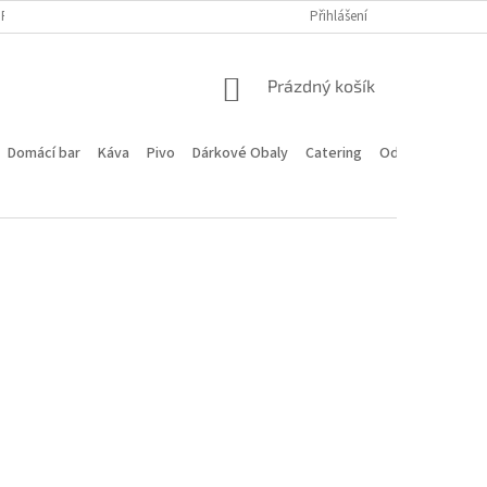
PROGRAM
DOPRAVA A PLATBA
HODNOCENÍ OBCHODU
Přihlášení
KONTA
NÁKUPNÍ
Prázdný košík
KOŠÍK
Domácí bar
Káva
Pivo
Dárkové Obaly
Catering
Odstoupení od 