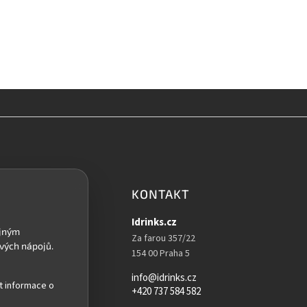
KONTAKT
Idrinks.cz
Za farou 357/22
154 00 Praha 5
info@idrinks.cz
t informace o
+420 737 584 582