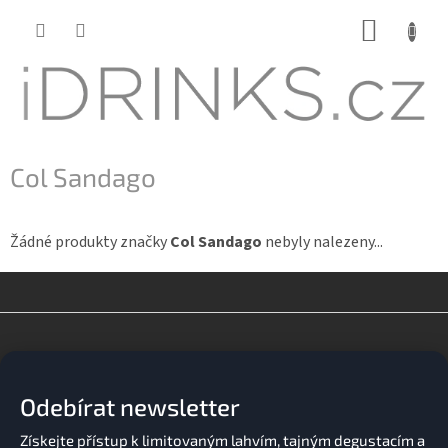
Přejít
NÁKUP
na
KOŠÍK
obsah
Col Sandago
Žádné produkty značky
Col Sandago
nebyly nalezeny...
Z
á
p
a
Odebírat newsletter
t
í