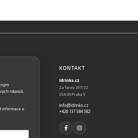
p
r
v
k
y
v
ý
p
i
s
u
KONTAKT
Idrinks.cz
Za farou 357/22
154 00 Praha 5
info@idrinks.cz
t informace o
+420 737 584 582