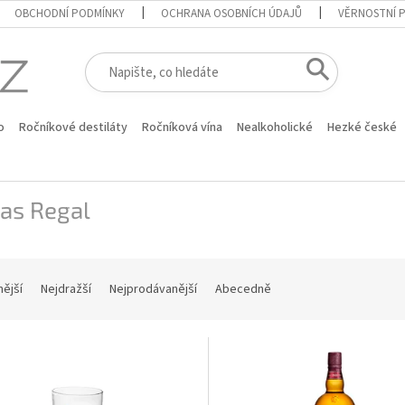
OBCHODNÍ PODMÍNKY
OCHRANA OSOBNÍCH ÚDAJŮ
VĚRNOSTNÍ 
o
Ročníkové destiláty
Ročníková vína
Nealkoholické
Hezké české
as Regal
nější
Nejdražší
Nejprodávanější
Abecedně