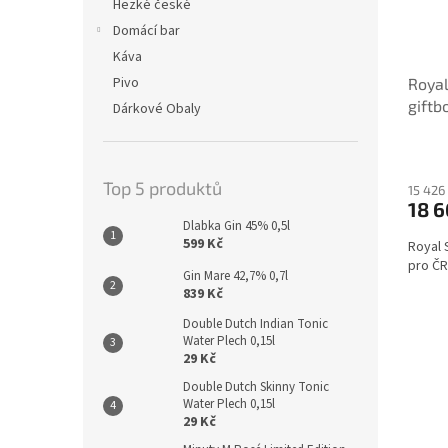
Hezké české
Domácí bar
Káva
Pivo
Royal
giftb
Dárkové Obaly
Top 5 produktů
15 426
18 6
Dlabka Gin 45% 0,5l
599 Kč
Royal 
pro ČR
Gin Mare 42,7% 0,7l
839 Kč
Double Dutch Indian Tonic
Water Plech 0,15l
29 Kč
Double Dutch Skinny Tonic
Water Plech 0,15l
29 Kč