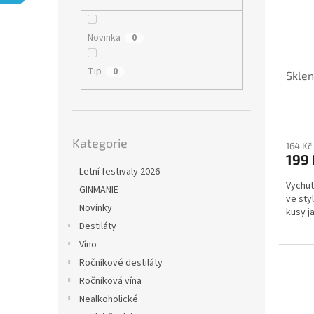
i
r
n
s
o
e
p
d
l
Novinka
0
r
u
o
k
Tip
0
Sklen
d
t
u
ů
k
t
Přeskočit
ů
Kategorie
kategorie
164 Kč
199 
Letní festivaly 2026
Vychut
GINMANIE
ve sty
Novinky
kusy j
Destiláty
Víno
Ročníkové destiláty
Ročníková vína
Nealkoholické