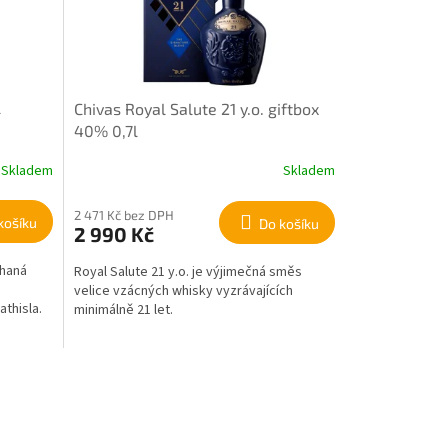
l
Chivas Royal Salute 21 y.o. giftbox
40% 0,7l
Skladem
Skladem
2 471 Kč bez DPH
košíku
Do košíku
2 990 Kč
chaná
Royal Salute 21 y.o. je výjimečná směs
velice vzácných whisky vyzrávajících
athisla.
minimálně 21 let.