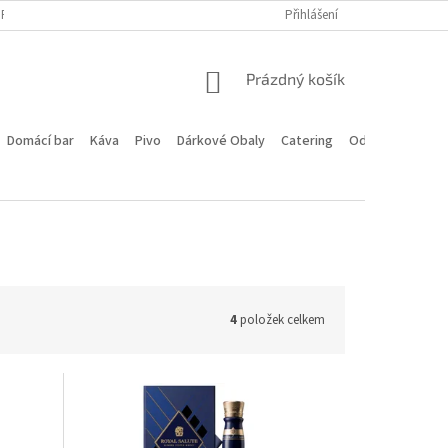
PROGRAM
DOPRAVA A PLATBA
HODNOCENÍ OBCHODU
Přihlášení
KONTA
NÁKUPNÍ
Prázdný košík
KOŠÍK
Domácí bar
Káva
Pivo
Dárkové Obaly
Catering
Odstoupení od 
4
položek celkem