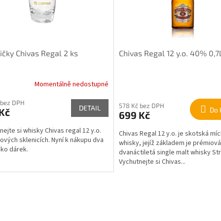
ičky Chivas Regal 2 ks
Chivas Regal 12 y.o. 40% 0,7
Momentálně nedostupné
 bez DPH
578 Kč bez DPH
DETAIL
Do 
Kč
699 Kč
nejte si whisky Chivas regal 12 y.o.
Chivas Regal 12 y.o. je skotská mí
lových sklenicích. Nyní k nákupu dva
whisky, jejíž základem je prémiová
ako dárek.
dvanáctiletá single malt whisky Str
Vychutnejte si Chivas...