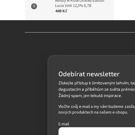
Minuty M Rosé Limited Edition
Lucia Vinti 12,5% 0,75l
449 Kč
Z
á
p
a
t
í
Odebírat newsletter
Vložte svůj e-mail a my vám budeme zasíla
nových produktech na našem e-shopu.
E-mail