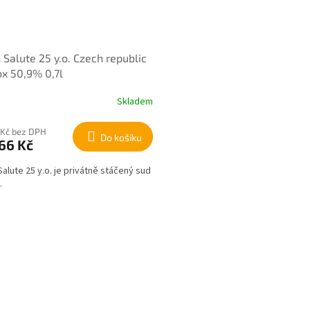
 Salute 25 y.o. Czech republic
ox 50,9% 0,7l
Skladem
 Kč bez DPH
Do košíku
66 Kč
Salute 25 y.o. je privátně stáčený sud
.
O
v
l
á
d
a
c
í