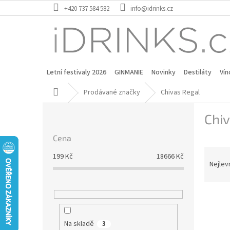
Přejít
+420 737 584 582
info@idrinks.cz
na
obsah
Letní festivaly 2026
GINMANIE
Novinky
Destiláty
Vín
Domů
Prodávané značky
Chivas Regal
P
Chiv
o
s
Cena
t
Ř
r
199
Kč
18666
Kč
a
a
Nejlev
z
n
e
n
V
n
í
ý
í
p
p
p
a
Na skladě
3