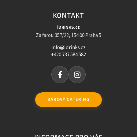
KONTAKT
iDRINKS.cz
Za farou 357/22, 154 00 Praha 5
info@idrinks.cz
+420 737 584 582
BAROVÝ CATERING