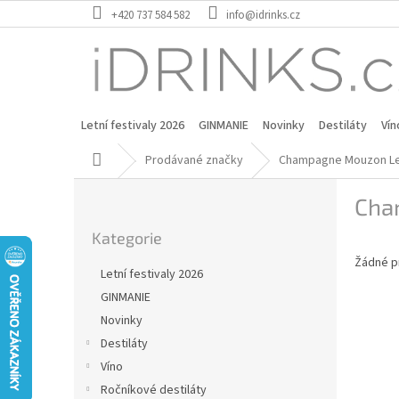
Přejít
+420 737 584 582
info@idrinks.cz
na
obsah
Letní festivaly 2026
GINMANIE
Novinky
Destiláty
Vín
Domů
Prodávané značky
Champagne Mouzon L
P
Cha
o
Přeskočit
s
Kategorie
kategorie
t
Žádné p
r
Letní festivaly 2026
a
GINMANIE
n
Novinky
n
í
Destiláty
p
Víno
a
Ročníkové destiláty