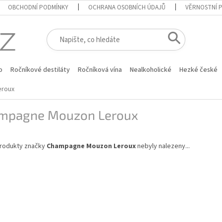
OBCHODNÍ PODMÍNKY
OCHRANA OSOBNÍCH ÚDAJŮ
VĚRNOSTNÍ 
o
Ročníkové destiláty
Ročníková vína
Nealkoholické
Hezké české
eroux
mpagne Mouzon Leroux
rodukty značky
Champagne Mouzon Leroux
nebyly nalezeny...