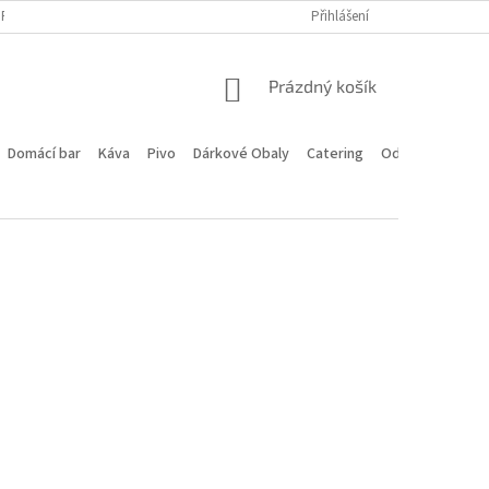
PROGRAM
DOPRAVA A PLATBA
HODNOCENÍ OBCHODU
Přihlášení
KONTA
NÁKUPNÍ
Prázdný košík
KOŠÍK
Domácí bar
Káva
Pivo
Dárkové Obaly
Catering
Odstoupení od 