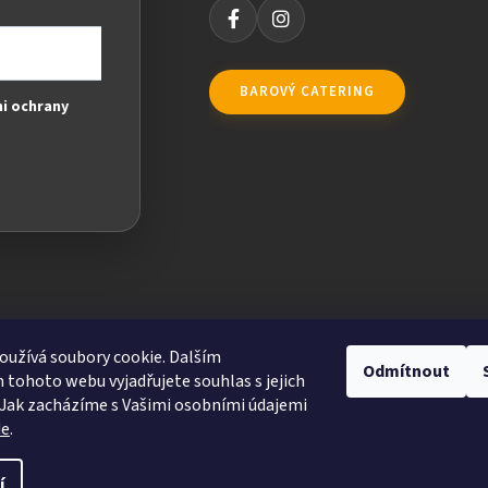
BAROVÝ CATERING
i ochrany
užívá soubory cookie. Dalším
Odmítnout
tohoto webu vyjadřujete souhlas s jejich
Jak zacházíme s Vašimi osobními údajemi
de
.
ravit nastavení cookies
í