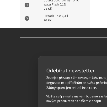
Double Dutch Skinny Tonic
Water Plech 0,15l
29 Kč
Eizbach Rose 0,33l
45 Kč
Z
á
p
a
t
í
Odebírat newsletter
Vložte svůj e-mail a my vám budeme zasíla
nových produktech na našem e-shopu.