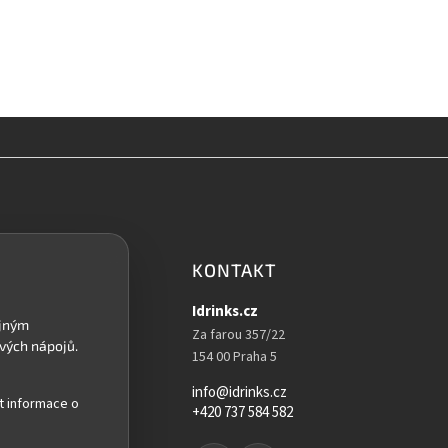
KONTAKT
Idrinks.cz
Za farou 357/22
154 00 Praha 5
info@idrinks.cz
t informace o
+420 737 584 582