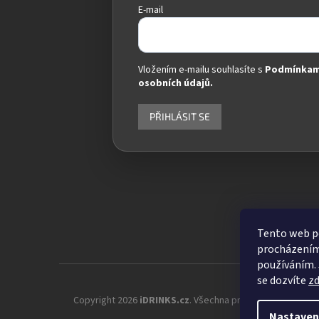
E-mail
Vložením e-mailu souhlasíte s
Podmínkam
osobních údajů.
PŘIHLÁSIT SE
Tento web po
procházením 
používáním. 
se dozvíte
z
Copyright 2026
iDRINKS.cz
. Všechna práva vyhrazena.
Up
Nastaven