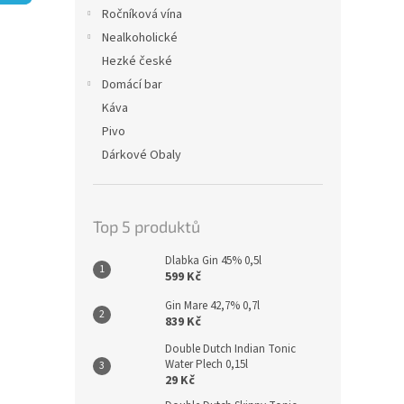
n
Ročníková vína
e
Nealkoholické
l
Hezké české
Domácí bar
Káva
Pivo
Dárkové Obaly
Top 5 produktů
Dlabka Gin 45% 0,5l
599 Kč
Gin Mare 42,7% 0,7l
839 Kč
Double Dutch Indian Tonic
Water Plech 0,15l
29 Kč