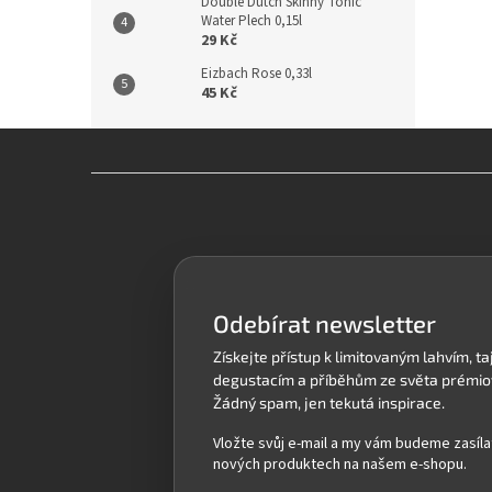
Double Dutch Skinny Tonic
Water Plech 0,15l
29 Kč
Eizbach Rose 0,33l
45 Kč
Z
á
p
a
t
í
Odebírat newsletter
Vložte svůj e-mail a my vám budeme zasíla
nových produktech na našem e-shopu.