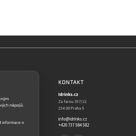
KONTAKT
Idrinks.cz
Za farou 357/22
154 00 Praha 5
info@idrinks.cz
t informace o
+420 737 584 582