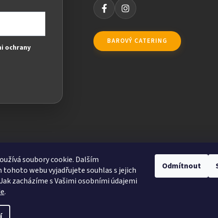
BAROVÝ CATERING
i ochrany
užívá soubory cookie. Dalším
Odmítnout
tohoto webu vyjadřujete souhlas s jejich
Jak zacházíme s Vašimi osobními údajemi
de
.
ravit nastavení cookies
í