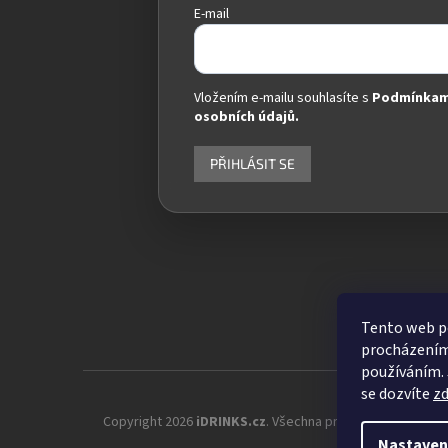
E-mail
Vložením e-mailu souhlasíte s
Podmínkam
osobních údajů.
PŘIHLÁSIT SE
Tento web po
procházením 
používáním. 
se dozvíte
z
Copyright 2026
iDRINKS.cz
. Všechna práva vyhrazena.
Up
Nastaven