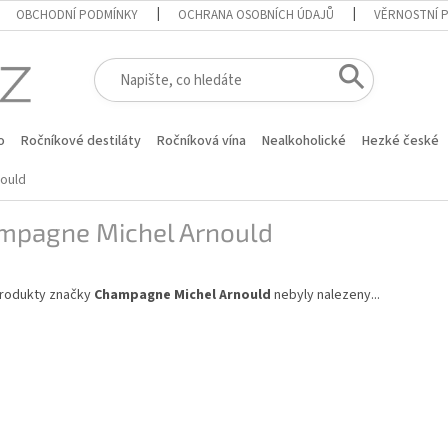
OBCHODNÍ PODMÍNKY
OCHRANA OSOBNÍCH ÚDAJŮ
VĚRNOSTNÍ 
o
Ročníkové destiláty
Ročníková vína
Nealkoholické
Hezké české
ould
mpagne Michel Arnould
rodukty značky
Champagne Michel Arnould
nebyly nalezeny...