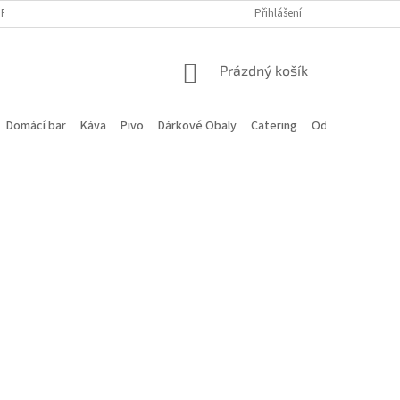
PROGRAM
DOPRAVA A PLATBA
HODNOCENÍ OBCHODU
Přihlášení
KONTA
NÁKUPNÍ
Prázdný košík
KOŠÍK
Domácí bar
Káva
Pivo
Dárkové Obaly
Catering
Odstoupení od 