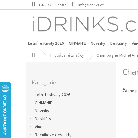
Přejít
+420 737 584 582
info@idrinks.cz
na
obsah
Letní festivaly 2026
GINMANIE
Novinky
Destiláty
Vín
Domů
Prodávané značky
Champagne Michel Arn
P
Cha
o
Přeskočit
s
Kategorie
kategorie
t
Žádné p
r
Letní festivaly 2026
a
GINMANIE
n
Novinky
n
í
Destiláty
p
Víno
a
Ročníkové destiláty