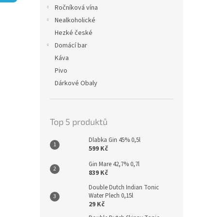
n
Ročníková vína
e
Nealkoholické
l
Hezké české
Domácí bar
Káva
Pivo
Dárkové Obaly
Top 5 produktů
Dlabka Gin 45% 0,5l
599 Kč
Gin Mare 42,7% 0,7l
839 Kč
Double Dutch Indian Tonic
Water Plech 0,15l
29 Kč