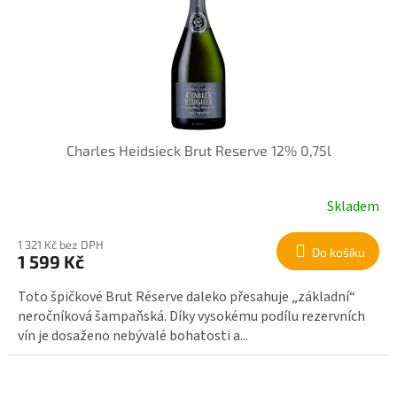
r
i
o
s
d
p
u
r
k
o
t
d
ů
u
k
Charles Heidsieck Brut Reserve 12% 0,75l
t
ů
Skladem
1 321 Kč bez DPH
Do košíku
1 599 Kč
Toto špičkové Brut Réserve daleko přesahuje „základní“
neročníková šampaňská. Díky vysokému podílu rezervních
vín je dosaženo nebývalé bohatosti a...