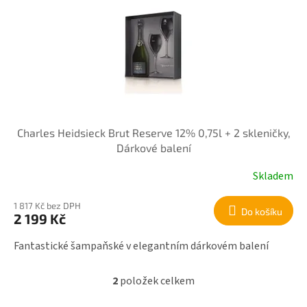
Charles Heidsieck Brut Reserve 12% 0,75l + 2 skleničky,
Dárkové balení
Skladem
1 817 Kč bez DPH
Do košíku
2 199 Kč
Fantastické šampaňské v elegantním dárkovém balení
2
položek celkem
O
v