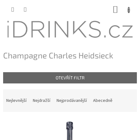
Přejít
NÁKUP
na
KOŠÍK
obsah
Champagne Charles Heidsieck
OTEVŘÍT FILTR
Ř
a
Nejlevnější
Nejdražší
Nejprodávanější
Abecedně
z
e
n
V
í
ý
p
p