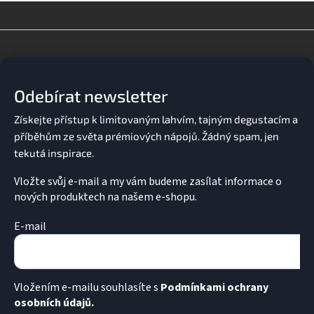
l
á
d
Z
a
á
c
p
í
a
p
Odebírat newsletter
t
r
v
í
k
y
v
ý
p
Vložte svůj e-mail a my vám budeme zasílat informace o
i
nových produktech na našem e-shopu.
s
u
E-mail
Vložením e-mailu souhlasíte s
Podmínkami ochrany
osobních údajů.