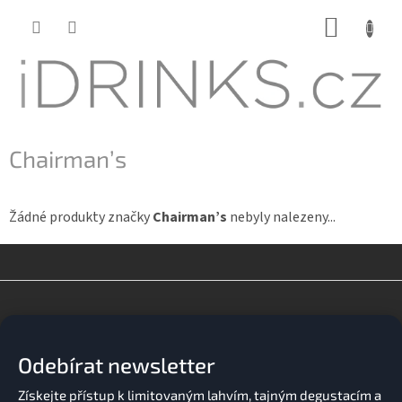
Přejít
NÁKUP
na
KOŠÍK
obsah
Chairman’s
Žádné produkty značky
Chairman’s
nebyly nalezeny...
Z
á
p
a
Odebírat newsletter
t
í