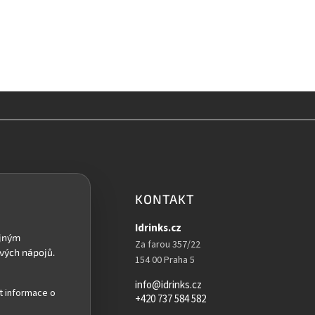
KONTAKT
Idrinks.cz
Za farou 357/22
154 00 Praha 5
info@idrinks.cz
t informace o
+420 737 584 582