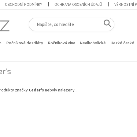
OBCHODNÍ PODMÍNKY
OCHRANA OSOBNÍCH ÚDAJŮ
VĚRNOSTNÍ 
o
Ročníkové destiláty
Ročníková vína
Nealkoholické
Hezké české
r's
rodukty značky
Ceder's
nebyly nalezeny...