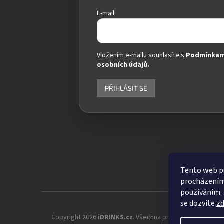
E-mail
Vložením e-mailu souhlasíte s
Podmínkam
osobních údajů.
PŘIHLÁSIT SE
Tento web po
procházením 
používáním. 
se dozvíte
z
Copyright 2026
iDRINKS.cz
. Všechna práva vyhrazena.
Up