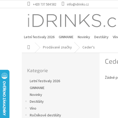
Přejít
+420 737 584 582
info@idrinks.cz
na
obsah
Letní festivaly 2026
GINMANIE
Novinky
Destiláty
Vín
Domů
Prodávané značky
Ceder's
P
Cede
o
Přeskočit
s
Kategorie
kategorie
t
Žádné p
r
Letní festivaly 2026
a
GINMANIE
n
Novinky
n
í
Destiláty
p
Víno
a
Ročníkové destiláty