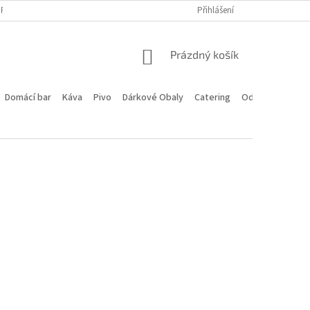
PROGRAM
DOPRAVA A PLATBA
HODNOCENÍ OBCHODU
Přihlášení
KONTA
NÁKUPNÍ
Prázdný košík
KOŠÍK
Domácí bar
Káva
Pivo
Dárkové Obaly
Catering
Odstoupení od 