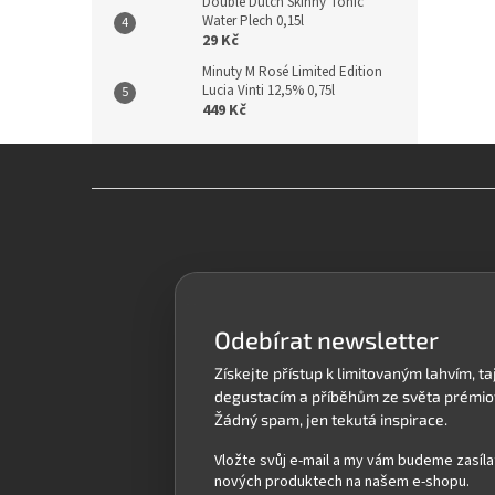
Double Dutch Skinny Tonic
Water Plech 0,15l
29 Kč
Minuty M Rosé Limited Edition
Lucia Vinti 12,5% 0,75l
449 Kč
Z
á
p
a
t
í
Odebírat newsletter
Vložte svůj e-mail a my vám budeme zasíla
nových produktech na našem e-shopu.