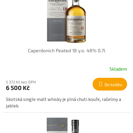
r
i
o
s
d
p
u
r
k
o
t
d
ů
u
k
Caperdonich Peated 18 y.o. 48% 0,7l
t
ů
Skladem
5 372 Kč bez DPH
Do košíku
6 500 Kč
Skotská single malt whisky je plná chuti kouře, rašeliny a
jablek.