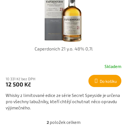
Caperdonich 21 y.o. 48% 0,7l
Skladem
10 331 Kč bez DPH
Do košíku
12 500 Kč
Whisky z limitované edice ze série Secret Speyside je určena
pro všechny labužníky, kteří chtějí ochutnat něco opravdu
výjimečného.
2
položek celkem
O