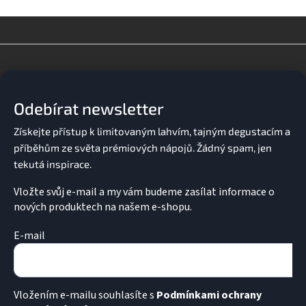
v
l
á
d
Z
a
á
c
p
í
a
p
Odebírat newsletter
t
r
v
í
k
y
v
ý
p
Vložte svůj e-mail a my vám budeme zasílat informace o
i
nových produktech na našem e-shopu.
s
u
E-mail
Vložením e-mailu souhlasíte s
Podmínkami ochrany