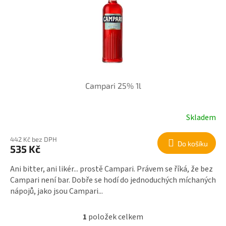
r
i
o
s
d
p
u
r
k
o
t
d
ů
u
k
Campari 25% 1l
t
ů
Skladem
442 Kč bez DPH
Do košíku
535 Kč
Ani bitter, ani likér... prostě Campari. Právem se říká, že bez
Campari není bar. Dobře se hodí do jednoduchých míchaných
nápojů, jako jsou Campari...
1
položek celkem
O