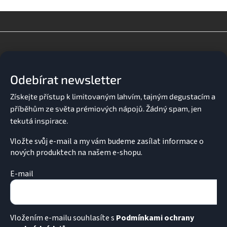
v
l
á
d
Z
a
á
c
p
í
a
p
Odebírat newsletter
t
r
v
í
k
y
v
ý
p
Vložte svůj e-mail a my vám budeme zasílat informace o
i
nových produktech na našem e-shopu.
s
u
E-mail
Vložením e-mailu souhlasíte s
Podmínkami ochrany