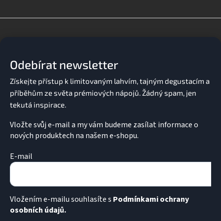
l
á
d
Z
a
á
c
p
í
a
p
Odebírat newsletter
t
r
v
í
k
y
v
ý
p
Vložte svůj e-mail a my vám budeme zasílat informace o
i
nových produktech na našem e-shopu.
s
u
E-mail
Vložením e-mailu souhlasíte s
Podmínkami ochrany
osobních údajů.