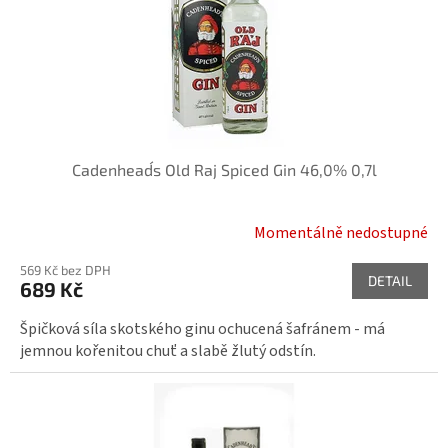
r
i
o
s
d
p
u
r
k
o
t
d
ů
u
k
Cadenhead´s Old Raj Spiced Gin 46,0% 0,7l
t
ů
Momentálně nedostupné
569 Kč bez DPH
DETAIL
689 Kč
Špičková síla skotského ginu ochucená šafránem - má
jemnou kořenitou chuť a slabě žlutý odstín.