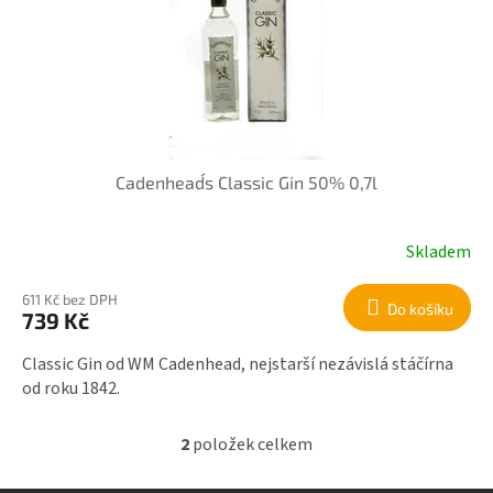
Cadenhead´s Classic Gin 50% 0,7l
Skladem
611 Kč bez DPH
Do košíku
739 Kč
Classic Gin od WM Cadenhead, nejstarší nezávislá stáčírna
od roku 1842.
2
položek celkem
O
v