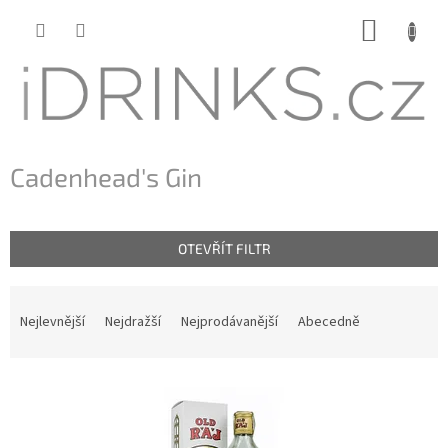
Přejít
NÁKUP
na
KOŠÍK
obsah
Cadenhead's Gin
OTEVŘÍT FILTR
Ř
a
Nejlevnější
Nejdražší
Nejprodávanější
Abecedně
z
e
n
V
í
ý
p
p