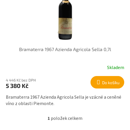
r
i
o
s
d
p
u
r
k
o
t
d
ů
u
k
Bramaterra 1967 Azienda Agricola Sella 0,7l
t
ů
Skladem
4 446 Kč bez DPH
Do košíku
5 380 Kč
Bramaterra 1967 Azienda Agricola Sella je vzácné a ceněné
víno z oblasti Piemonte.
1
položek celkem
O
v