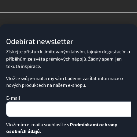
l
á
d
Z
a
á
c
p
í
a
p
Odebírat newsletter
t
r
v
í
k
y
v
ý
p
Vložte svůj e-mail a my vám budeme zasílat informace o
i
nových produktech na našem e-shopu.
s
u
E-mail
Vložením e-mailu souhlasíte s
Podmínkami ochrany
osobních údajů.