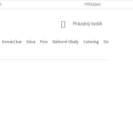
PROGRAM
DOPRAVA A PLATBA
HODNOCENÍ OBCHODU
Přihlášení
KONTA
NÁKUPNÍ
Prázdný košík
KOŠÍK
Domácí bar
Káva
Pivo
Dárkové Obaly
Catering
Odstoupení od 