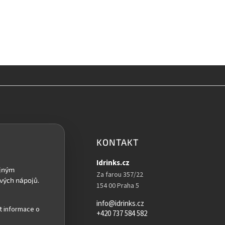
KONTAKT
Idrinks.cz
Za farou 357/22
154 00 Praha 5
info@idrinks.cz
t informace o
+420 737 584 582