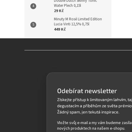
Double Dutch Skinny Tonic
Water Plech 0,15l
29 Kč
Minuty M Rosé Limited Edition
Lucia Vinti 12,5% 0,75l
449 Kč
Z
á
p
a
t
í
Odebírat newsletter
Vložte svůj e-mail a my vám budeme zasíla
nových produktech na našem e-shopu.