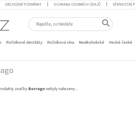
OBCHODNÍ PODMÍNKY
OCHRANA OSOBNÍCH ÚDAJŮ
VĚRNOSTNÍ 
o
Ročníkové destiláty
Ročníková vína
Nealkoholické
Hezké české
rago
rodukty značky
Borrago
nebyly nalezeny...