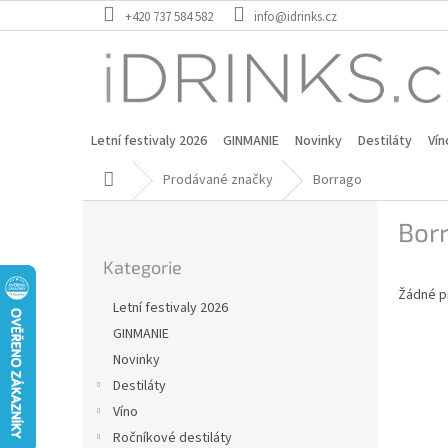
Přejít
+420 737 584 582
info@idrinks.cz
na
obsah
Letní festivaly 2026
GINMANIE
Novinky
Destiláty
Vín
Domů
Prodávané značky
Borrago
P
Bor
o
Přeskočit
s
Kategorie
kategorie
t
Žádné p
r
Letní festivaly 2026
a
GINMANIE
n
Novinky
n
í
Destiláty
p
Víno
a
Ročníkové destiláty