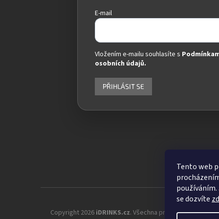
E-mail
Vložením e-mailu souhlasíte s
Podmínkam
osobních údajů.
PŘIHLÁSIT SE
Tento web po
procházením 
používáním. 
se dozvíte
z
Copyright 2026
iDRINKS.cz
. Všechna práva vyhrazena.
Up