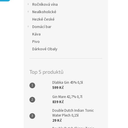
n
Ročníková vína
e
Nealkoholické
l
Hezké české
Domácí bar
Káva
Pivo
Dárkové Obaly
Top 5 produktů
Dlabka Gin 45% 0,5l
599 Kč
Gin Mare 42,7% 0,7l
839 Kč
Double Dutch Indian Tonic
Water Plech 0,15l
29 Kč