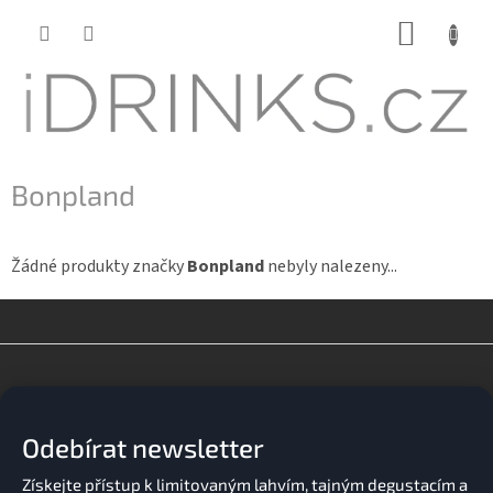
Přejít
NÁKUP
na
KOŠÍK
obsah
Bonpland
Žádné produkty značky
Bonpland
nebyly nalezeny...
Z
á
p
a
Odebírat newsletter
t
í