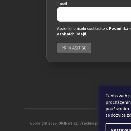
E-mail
Vložením e-mailu souhlasíte s
Podmínkam
osobních údajů.
PŘIHLÁSIT SE
Tento web po
procházením 
používáním. 
se dozvíte
z
Copyright 2026
iDRINKS.cz
. Všechna práva vyhrazena.
Up
Nastaven