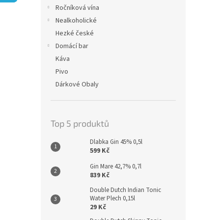
n
Ročníková vína
e
Nealkoholické
l
Hezké české
Domácí bar
Káva
Pivo
Dárkové Obaly
Top 5 produktů
Dlabka Gin 45% 0,5l
599 Kč
Gin Mare 42,7% 0,7l
839 Kč
Double Dutch Indian Tonic
Water Plech 0,15l
29 Kč