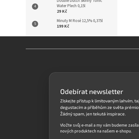
Double Dutch Skinny Tonic
Water Plech 0,15l
29 Kč
Minuty M Rosé 12,5% 0,375l
199 Kč
Z
á
p
a
t
í
Odebírat newsletter
Vložte svůj e-mail a my vám budeme zasíla
nových produktech na našem e-shopu.