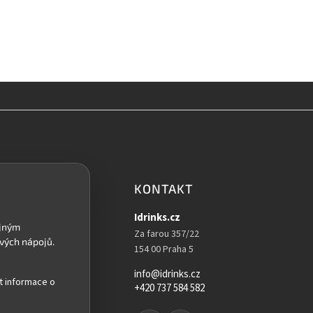
KONTAKT
Idrinks.cz
Za farou 357/22
154 00 Praha 5
info@idrinks.cz
t informace o
+420 737 584 582