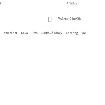
PROGRAM
DOPRAVA A PLATBA
HODNOCENÍ OBCHODU
Přihlášení
KONTA
NÁKUPNÍ
Prázdný košík
KOŠÍK
Domácí bar
Káva
Pivo
Dárkové Obaly
Catering
Odstoupení od 