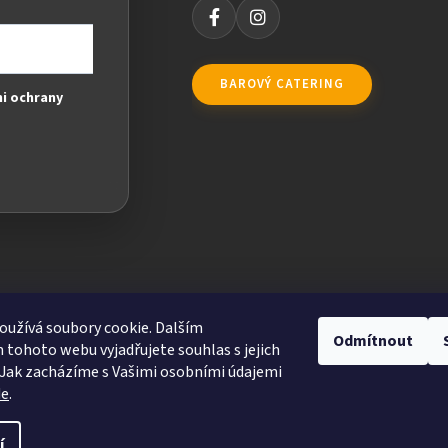
BAROVÝ CATERING
i ochrany
užívá soubory cookie. Dalším
Odmítnout
tohoto webu vyjadřujete souhlas s jejich
Jak zacházíme s Vašimi osobními údajemi
de
.
ravit nastavení cookies
í