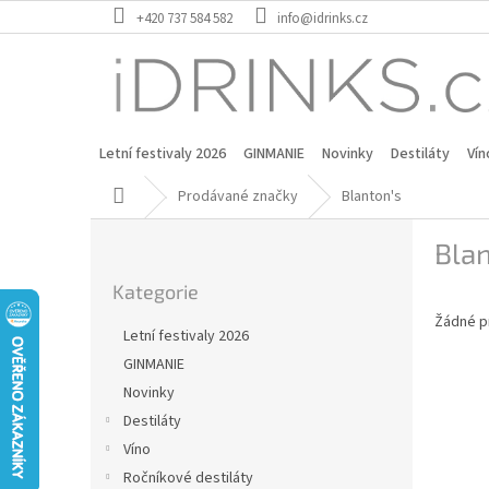
Přejít
+420 737 584 582
info@idrinks.cz
na
obsah
Letní festivaly 2026
GINMANIE
Novinky
Destiláty
Vín
Domů
Prodávané značky
Blanton's
P
Blan
o
Přeskočit
s
Kategorie
kategorie
t
Žádné p
r
Letní festivaly 2026
a
GINMANIE
n
Novinky
n
í
Destiláty
p
Víno
a
Ročníkové destiláty