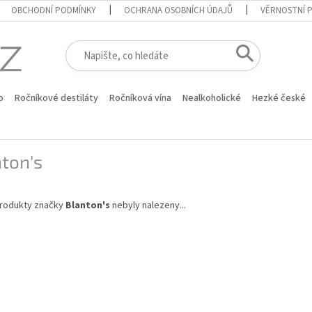
OBCHODNÍ PODMÍNKY
OCHRANA OSOBNÍCH ÚDAJŮ
VĚRNOSTNÍ 
o
Ročníkové destiláty
Ročníková vína
Nealkoholické
Hezké české
ton's
rodukty značky
Blanton's
nebyly nalezeny...