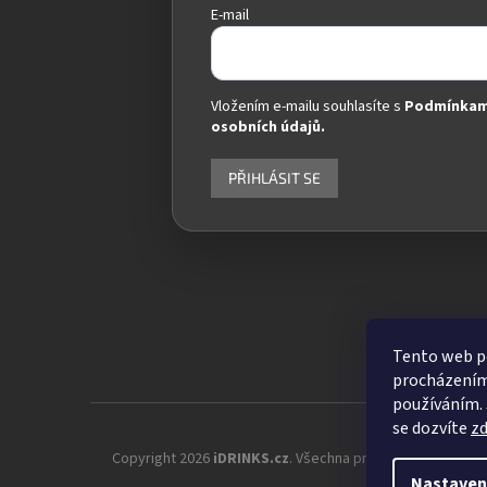
E-mail
Vložením e-mailu souhlasíte s
Podmínkam
osobních údajů.
PŘIHLÁSIT SE
Tento web po
procházením 
používáním. 
se dozvíte
z
Copyright 2026
iDRINKS.cz
. Všechna práva vyhrazena.
Up
Nastaven