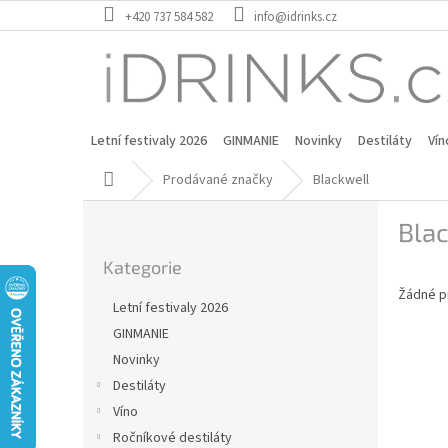
Přejít
+420 737 584 582
info@idrinks.cz
na
obsah
Letní festivaly 2026
GINMANIE
Novinky
Destiláty
Vín
Domů
Prodávané značky
Blackwell
P
Bla
o
Přeskočit
s
Kategorie
kategorie
t
Žádné p
r
Letní festivaly 2026
a
GINMANIE
n
Novinky
n
í
Destiláty
p
Víno
a
Ročníkové destiláty