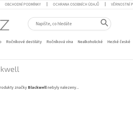
OBCHODNÍ PODMÍNKY
OCHRANA OSOBNÍCH ÚDAJŮ
VĚRNOSTNÍ 
o
Ročníkové destiláty
Ročníková vína
Nealkoholické
Hezké české
ckwell
rodukty značky
Blackwell
nebyly nalezeny...