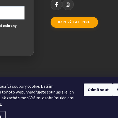
BAROVÝ CATERING
i ochrany
užívá soubory cookie. Dalším
Odmítnout
tohoto webu vyjadřujete souhlas s jejich
Jak zacházíme s Vašimi osobními údajemi
de
.
ravit nastavení cookies
í