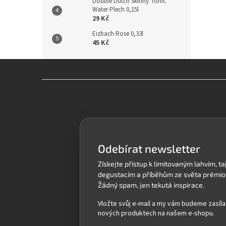
Double Dutch Skinny Tonic
Water Plech 0,15l
29 Kč
Eizbach Rose 0,33l
45 Kč
Z
á
p
a
t
í
Odebírat newsletter
Vložte svůj e-mail a my vám budeme zasíla
nových produktech na našem e-shopu.