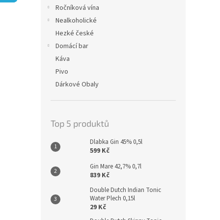
n
Ročníková vína
e
Nealkoholické
l
Hezké české
Domácí bar
Káva
Pivo
Dárkové Obaly
Top 5 produktů
Dlabka Gin 45% 0,5l
599 Kč
Gin Mare 42,7% 0,7l
839 Kč
Double Dutch Indian Tonic
Water Plech 0,15l
29 Kč