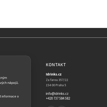
KONTAKT
Idrinks.cz
Za farou 357/22
154 00 Praha 5
info@idrinks.cz
t informace o
+420 737 584 582