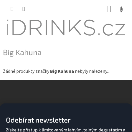
Přejít
NÁKUP
na
KOŠÍK
obsah
Big Kahuna
Žádné produkty značky
Big Kahuna
nebyly nalezeny...
Z
á
p
a
Odebírat newsletter
t
í