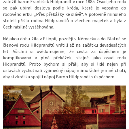
založil baron František Hildprandt v roce 1885. Osud jeho rodu
se pak ubíral doslova podle kréda, které je vepsáno do
rodového erbu. „Přes překážky ke slávě“. V polovině minulého
století přišla rodina Hildprandtů o všechen majetek a byla z
Čech násilně vystěhována.
Nějakou dobu žila v Etiopii, později v Německu a do Blatné se
členové rodu Hildprandtů vrátili až na začátku devadesátých
let. Všichni si uvědomujeme, že cesta za úspěchem je
komplikovaná a plná překážek, stejně jako osud rodu
Hidprandtů. Proto bychom si přáli, aby si lidé nejen při
oslavách vychutnali výjimečný nápoj mimořádně jemné chuti,
aby si zkrátka spojili nápoj Baron Hildprandt s úspěchem.