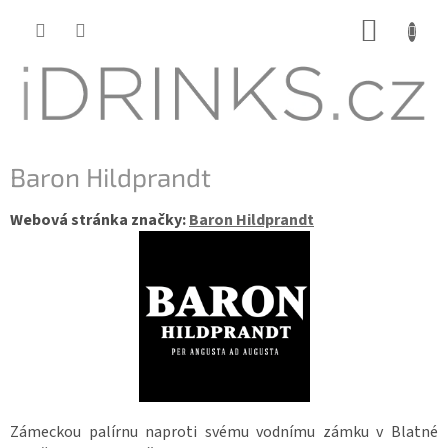
Přejít
NÁKUP
na
KOŠÍK
obsah
Baron Hildprandt
Webová stránka značky:
Baron Hildprandt
Zámeckou palírnu naproti svému vodnímu zámku v Blatné