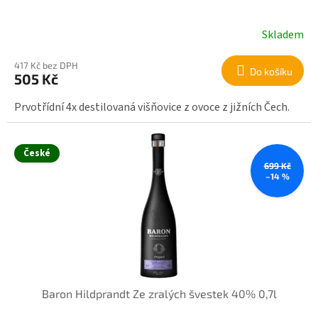
ů
Skladem
417 Kč bez DPH
Do košíku
505 Kč
Prvotřídní 4x destilovaná višňovice z ovoce z jižních Čech.
České
699 Kč
–14 %
Baron Hildprandt Ze zralých švestek 40% 0,7l