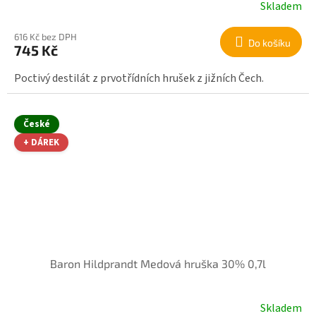
Skladem
616 Kč bez DPH
Do košíku
745 Kč
Poctivý destilát z prvotřídních hrušek z jižních Čech.
České
+ DÁREK
Baron Hildprandt Medová hruška 30% 0,7l
Skladem