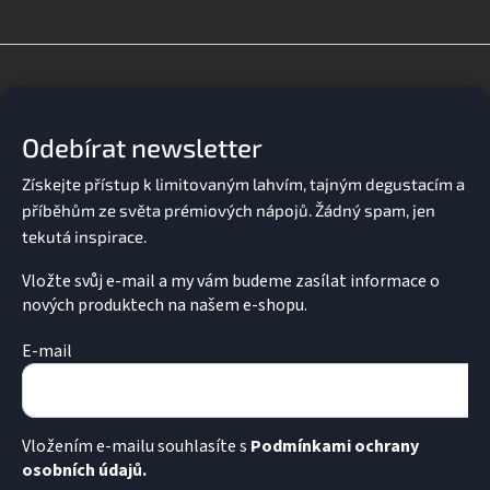
l
á
d
Z
a
á
c
p
í
a
p
Odebírat newsletter
t
r
v
í
k
y
v
ý
p
Vložte svůj e-mail a my vám budeme zasílat informace o
i
nových produktech na našem e-shopu.
s
u
E-mail
Vložením e-mailu souhlasíte s
Podmínkami ochrany
osobních údajů.