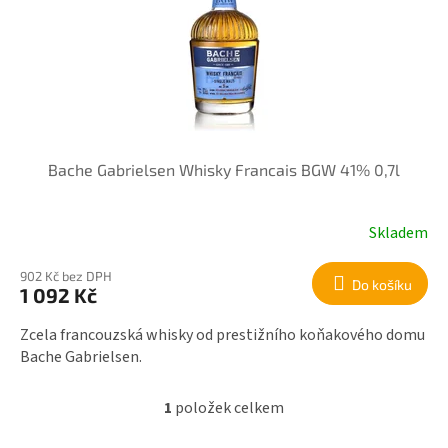
r
i
o
s
d
p
u
r
k
o
t
d
ů
u
k
Bache Gabrielsen Whisky Francais BGW 41% 0,7l
t
ů
Skladem
902 Kč bez DPH
Do košíku
1 092 Kč
Zcela francouzská whisky od prestižního koňakového domu
Bache Gabrielsen.
1
položek celkem
O
v