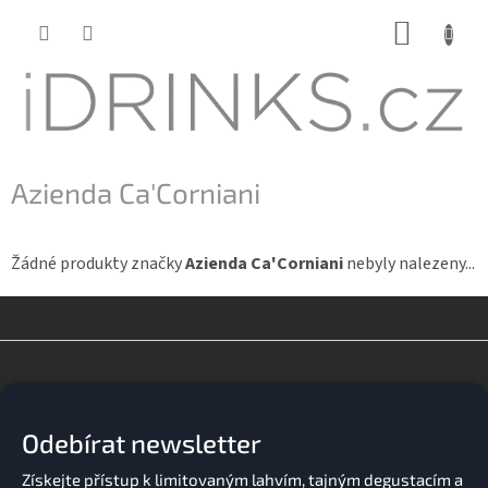
Přejít
NÁKUP
na
KOŠÍK
obsah
Azienda Ca'Corniani
Žádné produkty značky
Azienda Ca'Corniani
nebyly nalezeny...
Z
á
p
a
Odebírat newsletter
t
í