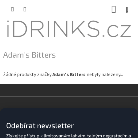
Přejít
NÁKUP
na
KOŠÍK
obsah
Adam's Bitters
Žádné produkty značky
Adam's Bitters
nebyly nalezeny...
Z
á
p
a
Odebírat newsletter
t
í