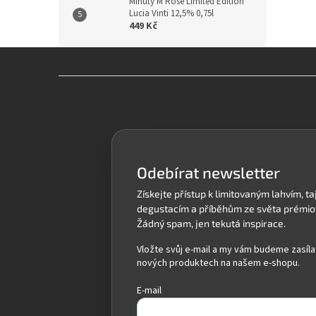
Minuty M Rosé Limited Edition
Lucia Vinti 12,5% 0,75l
449 Kč
Z
á
p
a
t
í
Odebírat newsletter
Vložte svůj e-mail a my vám budeme zasíla
nových produktech na našem e-shopu.
E-mail