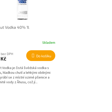
ut Vodka 40% 1l
Skladem
 bez DPH
Do košíku
 Kč
t Vodka je čistá švédská vodka s
, hladkou chutí a lehkými obilnými
Vyrábí se z místní ozimé pšenice a
ité vody z Åhusu, což jí...
O
v
l
á