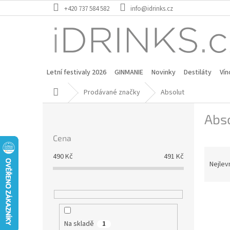
Přejít
+420 737 584 582
info@idrinks.cz
na
obsah
Letní festivaly 2026
GINMANIE
Novinky
Destiláty
Vín
Domů
Prodávané značky
Absolut
P
Abs
o
s
Cena
t
Ř
r
490
Kč
491
Kč
a
a
Nejlev
z
n
e
n
V
n
í
ý
í
p
p
p
a
Na skladě
1