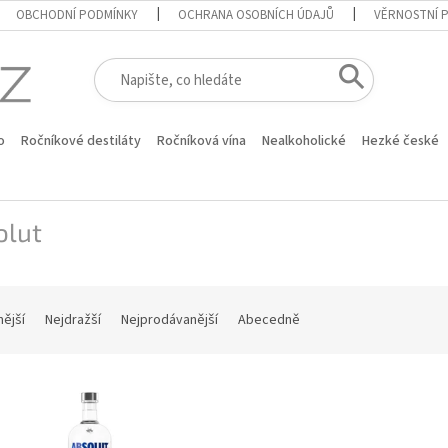
OBCHODNÍ PODMÍNKY
OCHRANA OSOBNÍCH ÚDAJŮ
VĚRNOSTNÍ 
o
Ročníkové destiláty
Ročníková vína
Nealkoholické
Hezké české
olut
nější
Nejdražší
Nejprodávanější
Abecedně