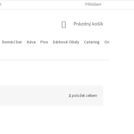
PROGRAM
DOPRAVA A PLATBA
HODNOCENÍ OBCHODU
Přihlášení
KONTA
NÁKUPNÍ
Prázdný košík
KOŠÍK
Domácí bar
Káva
Pivo
Dárkové Obaly
Catering
Odstoupení od 
1
položek celkem