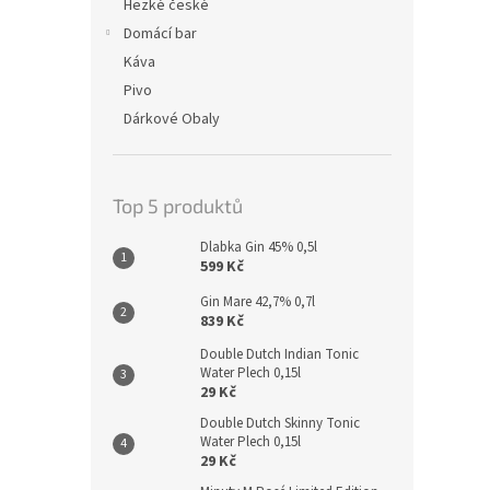
Hezké české
Domácí bar
Káva
Pivo
Dárkové Obaly
Top 5 produktů
Dlabka Gin 45% 0,5l
599 Kč
Gin Mare 42,7% 0,7l
839 Kč
Double Dutch Indian Tonic
Water Plech 0,15l
29 Kč
Double Dutch Skinny Tonic
Water Plech 0,15l
29 Kč