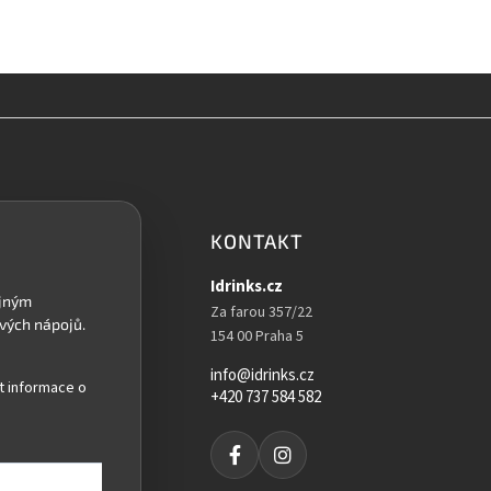
KONTAKT
Idrinks.cz
Za farou 357/22
154 00 Praha 5
info@idrinks.cz
t informace o
+420 737 584 582