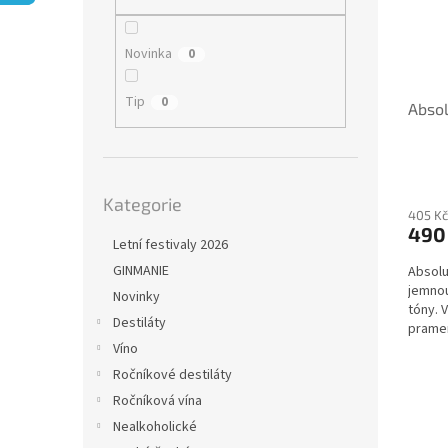
i
r
n
s
o
e
p
d
l
Novinka
0
r
u
o
k
Tip
0
Absol
d
t
u
ů
k
t
Přeskočit
ů
Kategorie
kategorie
405 Kč
490
Letní festivaly 2026
GINMANIE
Absolu
jemnou
Novinky
tóny. 
Destiláty
pramen
Víno
Ročníkové destiláty
Ročníková vína
Nealkoholické