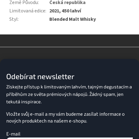
Země Původu
:
Česká republika
Limitovaná edice
:
2021, 450 lahví
Styl
:
Blended Malt Whisky
Z
á
p
a
Odebírat newsletter
t
í
Vložte svůj e-mail a my vám budeme zasílat informace o
nových produktech na našem e-shopu.
E-mail