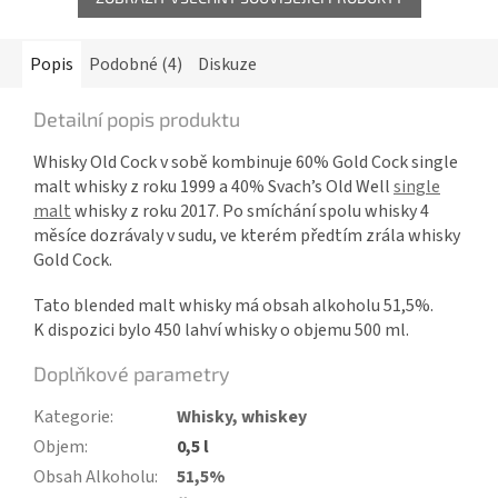
Popis
Podobné (4)
Diskuze
Detailní popis produktu
Whisky Old Cock v sobě kombinuje 60% Gold Cock single
malt whisky z roku 1999 a 40% Svach’s Old Well
single
malt
whisky z roku 2017. Po smíchání spolu whisky 4
měsíce dozrávaly v sudu, ve kterém předtím zrála whisky
Gold Cock.
Tato blended malt whisky má obsah alkoholu 51,5%.
K dispozici bylo 450 lahví whisky o objemu 500 ml.
Doplňkové parametry
Kategorie
:
Whisky, whiskey
Objem
:
0,5 l
Obsah Alkoholu
:
51,5%