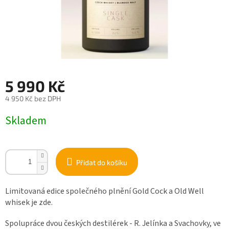
5 990 Kč
4 950 Kč bez DPH
Měrná
Skladem
cena:
Přidat do košíku
Limitovaná edice společného plnění Gold Cock a Old Well
whisek je zde.
Spolupráce dvou českých destilérek - R. Jelínka a Svachovky, ve