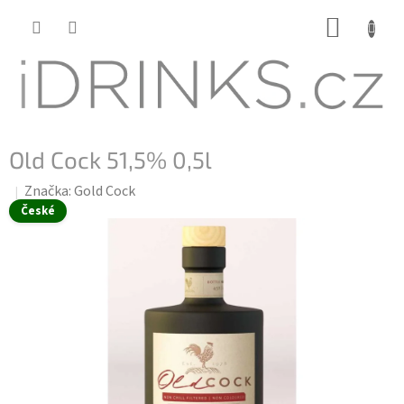
Přejít
NÁKUP
na
KOŠÍK
obsah
Old Cock 51,5% 0,5l
Značka:
Gold Cock
České