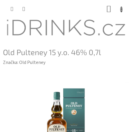
Přejít
NÁKUP
na
KOŠÍK
obsah
Old Pulteney 15 y.o. 46% 0,7l
Značka:
Old Pulteney