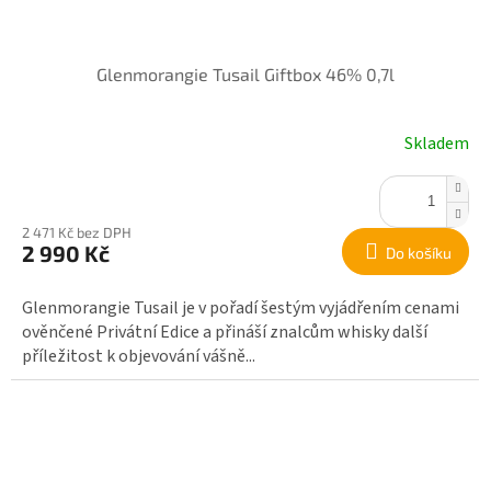
Glenmorangie Tusail Giftbox 46% 0,7l
Skladem
2 471 Kč bez DPH
2 990 Kč
Do košíku
Glenmorangie Tusail je v pořadí šestým vyjádřením cenami
ověnčené Privátní Edice a přináší znalcům whisky další
příležitost k objevování vášně...