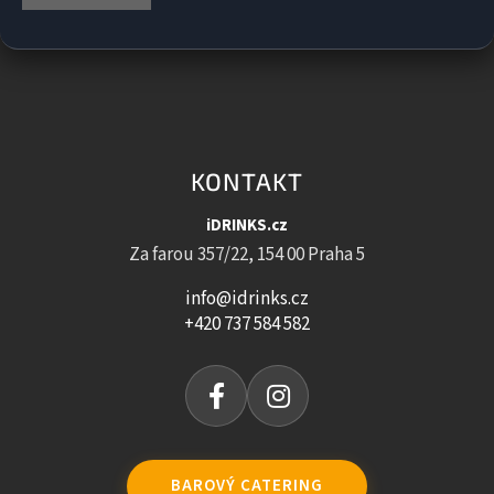
KONTAKT
iDRINKS.cz
Za farou 357/22, 154 00 Praha 5
info@idrinks.cz
+420 737 584 582
BAROVÝ CATERING