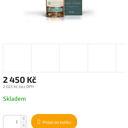
2 450 Kč
2 025 Kč bez DPH
Měrná
Skladem
cena:
Přidat do košíku