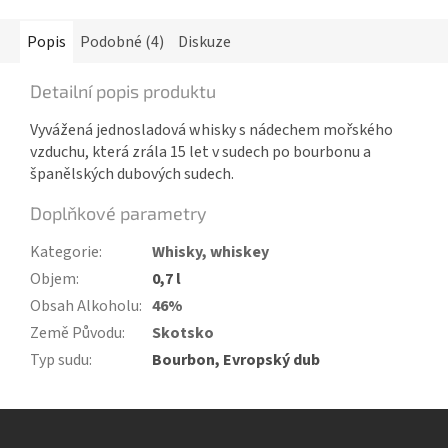
Popis
Podobné (4)
Diskuze
Detailní popis produktu
Vyvážená jednosladová whisky s nádechem mořského
vzduchu, která zrála 15 let v sudech po bourbonu a
španělských dubových sudech.
Doplňkové parametry
Kategorie
:
Whisky, whiskey
Objem
:
0,7 l
Obsah Alkoholu
:
46%
Země Původu
:
Skotsko
Typ sudu
:
Bourbon, Evropský dub