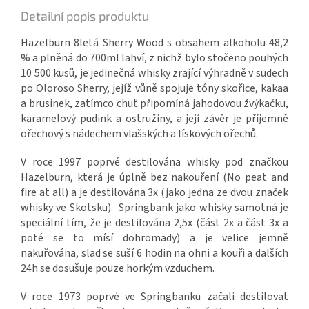
Detailní popis produktu
Hazelburn 8letá Sherry Wood s obsahem alkoholu 48,2
% a plněná do 700ml lahví, z nichž bylo stočeno pouhých
10 500 kusů, je jedinečná whisky zrající výhradně v sudech
po Oloroso Sherry, jejíž vůně spojuje tóny skořice, kakaa
a brusinek, zatímco chuť připomíná jahodovou žvýkačku,
karamelový pudink a ostružiny, a její závěr je příjemně
ořechový s nádechem vlašských a lískových ořechů.
V roce 1997 poprvé destilována whisky pod značkou
Hazelburn, která je úplně bez nakouření (No peat and
fire at all) a je destilována 3x (jako jedna ze dvou značek
whisky ve Skotsku).
Springbank jako whisky samotná je
speciální tím, že je destilována 2,5x (část 2x a část 3x a
poté se to mísí dohromady) a je velice jemně
nakuřována, slad se suší 6 hodin na ohni a kouři a dalších
24h se dosušuje pouze horkým vzduchem.
V roce 1973 poprvé ve Springbanku začali destilovat