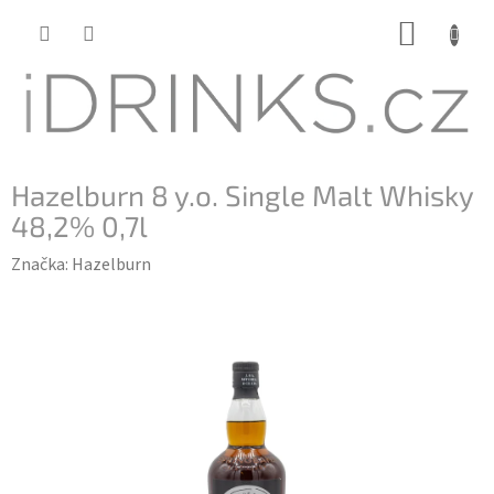
Přejít
NÁKUP
na
KOŠÍK
obsah
Hazelburn 8 y.o. Single Malt Whisky
48,2% 0,7l
Značka:
Hazelburn