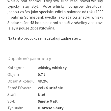
whisky pod značkou Longrow silně rašelinovou whisky,
typický Islay styl. Poté whisky Longrow destilovali
jednou za čas jako speciální edici a nakonec od roku 1990
ji palírna Springbank uvedla jako stálou značku whisky.
Slad se sušen 48 hodin na ohni a kouři z rašeliny z ostrova
Islay a pouze 2x destilována.
Na tento produkt se nevztahují žádné slevy.
Doplňkové parametry
Kategorie
:
Whisky, whiskey
Objem
:
0,7 l
Obsah Alkoholu
:
48,2%
Země Původu
:
Velká Británie
Stáří
:
8 let
Styl
:
Single Malt
Typ sudu
:
Oloroso Shery