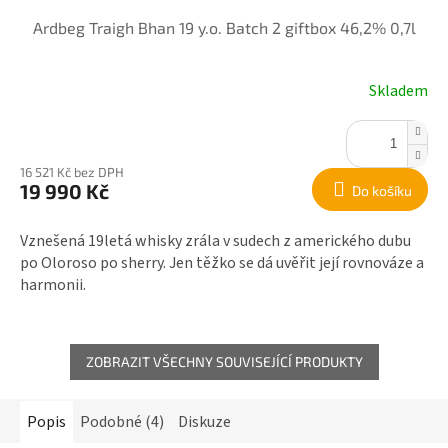
Ardbeg Traigh Bhan 19 y.o. Batch 2 giftbox 46,2% 0,7l
Skladem
16 521 Kč bez DPH
19 990 Kč
Do košíku
Vznešená 19letá whisky zrála v sudech z amerického dubu
po Oloroso po sherry. Jen těžko se dá uvěřit její rovnováze a
harmonii.
ZOBRAZIT VŠECHNY SOUVISEJÍCÍ PRODUKTY
Popis
Podobné (4)
Diskuze