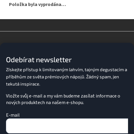
Položka byla vyprodána…
Z
á
p
a
Odebírat newsletter
t
í
Vložte svůj e-mail a my vám budeme zasílat informace o
nových produktech na našem e-shopu.
E-mail