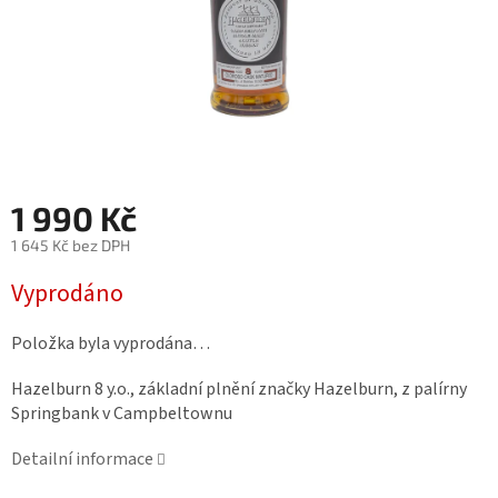
1 990 Kč
1 645 Kč bez DPH
Měrná
Vyprodáno
cena:
Položka byla vyprodána…
Hazelburn 8 y.o., základní plnění značky Hazelburn, z palírny
Springbank v Campbeltownu
Detailní informace