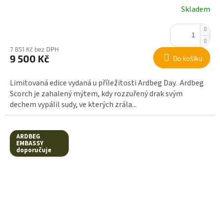
Skladem
7 851 Kč bez DPH
9 500 Kč
Do košíku
Limitovaná edice vydaná u příležitosti Ardbeg Day. Ardbeg
Scorch je zahalený mýtem, kdy rozzuřený drak svým
dechem vypálil sudy, ve kterých zrála...
ARDBEG
EMBASSY
doporučuje