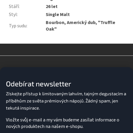
Stáří
:
26 let
Styl
:
Single Malt
Bourbon, Americký dub, "Truffle
Typ sudu
:
Oak"
Z
á
p
a
Odebírat newsletter
t
í
Vložte svůj e-mail a my vám budeme zasílat informace o
nových produktech na našem e-shopu.