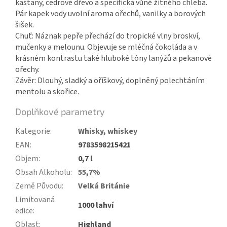
kaštany, cedrové dřevo a specifická vůně žitného chleba.
Pár kapek vody uvolní aroma ořechů, vanilky a borových
šišek.
Chuť: Náznak pepře přechází do tropické vlny broskví,
mučenky a melounu. Objevuje se mléčná čokoláda a v
krásném kontrastu také hluboké tóny lanýžů a pekanové
ořechy.
Závěr: Dlouhý, sladký a oříškový, doplněný polechtáním
mentolu a skořice.
Doplňkové parametry
Kategorie
:
Whisky, whiskey
EAN
:
9783598215421
Objem
:
0,7 l
Obsah Alkoholu
:
55,7%
Země Původu
:
Velká Británie
Limitovaná
1000 lahví
edice
:
Oblast
:
Highland