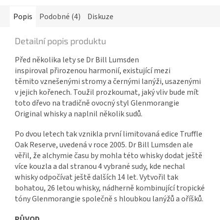
Popis
Podobné (4)
Diskuze
Detailní popis produktu
Před několika lety se Dr Bill Lumsden
inspiroval přirozenou harmonií, existující mezi
těmito vznešenými stromy a černými lanýži, usazenými
v jejich kořenech. Toužil prozkoumat, jaký vliv bude mít
toto dřevo na tradičně ovocný styl Glenmorangie
Original whisky a naplnil několik sudů.
Po dvou letech tak vznikla první limitovaná edice Truffle
Oak Reserve, uvedená v roce 2005. Dr Bill Lumsden ale
věřil, že alchymie času by mohla této whisky dodat ještě
více kouzla a dal stranou 4 vybrané sudy, kde nechal
whisky odpočívat ještě dalších 14 let. Vytvořil tak
bohatou, 26 letou whisky, nádherně kombinující tropické
tóny Glenmorangie společně s hloubkou lanýžů a oříšků.
PŮVOD