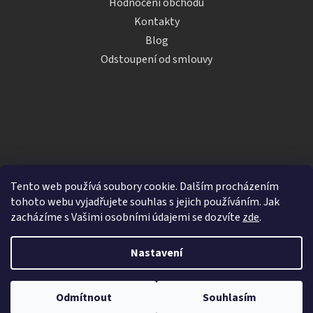
Hodnocení obchodu
Kontakty
Blog
Odstoupení od smlouvy
Tento web používá soubory cookie. Dalším procházením
tohoto webu vyjadřujete souhlas s jejich používáním. Jak
zacházíme s Vašimi osobními údajemi se dozvíte
zde
.
Vytvořil Shoptet
Nastavení
Copyright 2026
iDRINKS.cz
. Všechna práva vyhrazena.
Upravit nastavení cookies
Odmítnout
Souhlasím