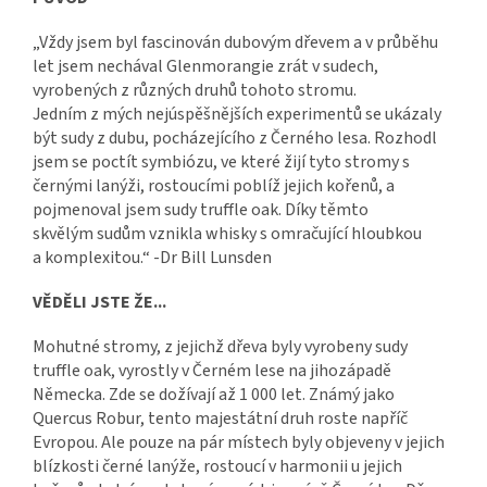
„Vždy jsem byl fascinován dubovým dřevem a v průběhu
let jsem nechával Glenmorangie zrát v sudech,
vyrobených z různých druhů tohoto stromu.
Jedním z mých nejúspěšnějších experimentů se ukázaly
být sudy z dubu, pocházejícího z Černého lesa. Rozhodl
jsem se poctít symbiózu, ve které žijí tyto stromy s
černými lanýži, rostoucími poblíž jejich kořenů, a
pojmenoval jsem sudy truffle oak. Díky těmto
skvělým sudům vznikla whisky s omračující hloubkou
a komplexitou.“ -Dr Bill Lunsden
VĚDĚLI JSTE ŽE...
Mohutné stromy, z jejichž dřeva byly vyrobeny sudy
truffle oak, vyrostly v Černém lese na jihozápadě
Německa. Zde se dožívají až 1 000 let. Známý jako
Quercus Robur, tento majestátní druh roste napříč
Evropou. Ale pouze na pár místech byly objeveny v jejich
blízkosti černé lanýže, rostoucí v harmonii u jejich