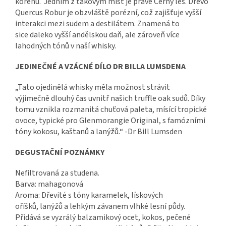
kořenů. Jedním z takovým míst je právě Černý les. Dřevo
Quercus Robur je obzvláště porézní, což zajišťuje vyšší
interakci mezi sudem a destilátem. Znamená to
sice daleko vyšší andělskou daň, ale zároveň více
lahodných tónů v naší whisky.
JEDINEČNÉ A VZÁCNÉ DÍLO DR BILLA LUMSDENA
„Tato ojedinělá whisky měla možnost strávit
výjimečně dlouhý čas uvnitř našich truffle oak sudů. Díky
tomu vznikla rozmanitá chuťová paleta, mísící tropické
ovoce, typické pro Glenmorangie Original, s famózními
tóny kokosu, kaštanů a lanýžů.“ -Dr Bill Lumsden
DEGUSTAČNÍ POZNÁMKY
Nefiltrovaná za studena.
Barva: mahagonová
Aroma: Dřevité s tóny karamelek, lískových
oříšků, lanýžů a lehkým závanem vlhké lesní půdy.
Přidává se vyzrálý balzamikový ocet, kokos, pečené