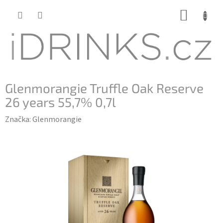
Přejít
NÁKUP
na
KOŠÍK
obsah
Glenmorangie Truffle Oak Reserve
26 years 55,7% 0,7l
Značka:
Glenmorangie