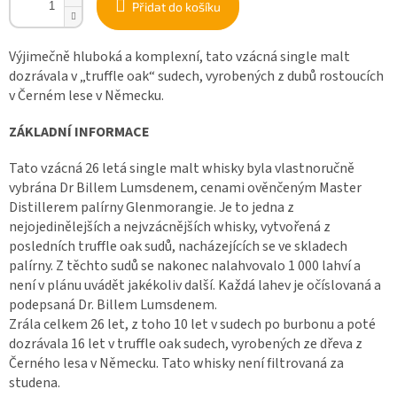
Přidat do košíku
Výjimečně hluboká a komplexní, tato vzácná single malt
dozrávala v „truffle oak“ sudech, vyrobených z dubů rostoucích
v Černém lese v Německu.
ZÁKLADNÍ INFORMACE
Tato vzácná 26 letá single malt whisky byla vlastnoručně
vybrána Dr Billem Lumsdenem, cenami ověnčeným Master
Distillerem palírny Glenmorangie. Je to jedna z
nejojedinělejších a nejvzácnějších whisky, vytvořená z
posledních truffle oak sudů, nacházejících se ve skladech
palírny. Z těchto sudů se nakonec nalahvovalo 1 000 lahví a
není v plánu uvádět jakékoliv další. Každá lahev je očíslovaná a
podepsaná Dr. Billem Lumsdenem.
Zrála celkem 26 let, z toho 10 let v sudech po burbonu a poté
dozrávala 16 let v truffle oak sudech, vyrobených ze dřeva z
Černého lesa v Německu. Tato whisky není filtrovaná za
studena.