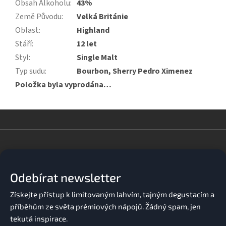
Obsah Alkoholu
:
43%
Země Původu
:
Velká Británie
Oblast
:
Highland
Stáří
:
12 let
Styl
:
Single Malt
Typ sudu
:
Bourbon, Sherry Pedro Ximenez
Položka byla vyprodána…
Z
á
p
a
Odebírat newsletter
t
í