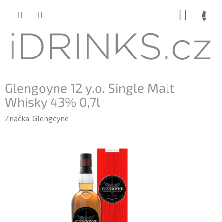
Přejít
NÁKUP
na
KOŠÍK
obsah
Glengoyne 12 y.o. Single Malt
Whisky 43% 0,7l
Značka:
Glengoyne