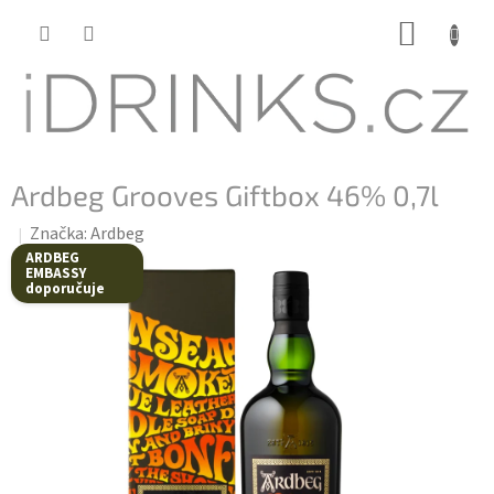
Přejít
NÁKUP
na
KOŠÍK
obsah
Ardbeg Grooves Giftbox 46% 0,7l
Značka:
Ardbeg
ARDBEG
EMBASSY
doporučuje