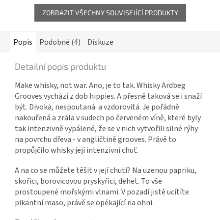
ZOBRAZIT VŠECHNY SOUVISEJÍCÍ PRODUKTY
Popis
Podobné (4)
Diskuze
Detailní popis produktu
Make whisky, not war. Ano, je to tak. Whisky Ardbeg
Grooves vychází z dob hippies. A přesně taková se i snaží
být. Divoká, nespoutaná a vzdorovitá. Je pořádně
nakouřená a zrála v sudech po červeném víně, které byly
tak intenzivně vypálené, že se v nich vytvořili silné rýhy
na povrchu dřeva - v angličtině grooves. Právě to
propůjčilo whisky její intenzivní chuť.
A na co se můžete těšit v její chutí? Na uzenou papriku,
skořici, borovicovou pryskyřici, dehet. To vše
prostoupené mořskými vlnami. V pozadí jistě ucítíte
pikantní maso, právě se opékající na ohni.