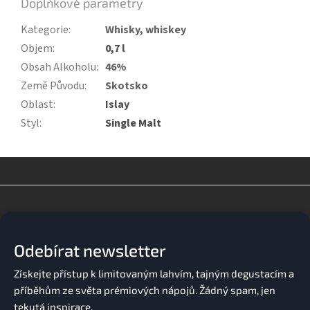
Doplňkové parametry
Kategorie
:
Whisky, whiskey
Objem
:
0,7 l
Obsah Alkoholu
:
46%
Země Původu
:
Skotsko
Oblast
:
Islay
Styl
:
Single Malt
Z
á
p
a
Odebírat newsletter
t
í