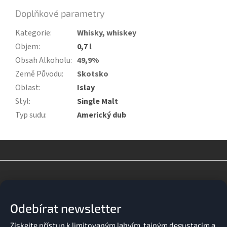
Doplňkové parametry
Kategorie
:
Whisky, whiskey
Objem
:
0,7 l
Obsah Alkoholu
:
49,9%
Země Původu
:
Skotsko
Oblast
:
Islay
Styl
:
Single Malt
Typ sudu
:
Americký dub
Z
á
p
a
Odebírat newsletter
t
í