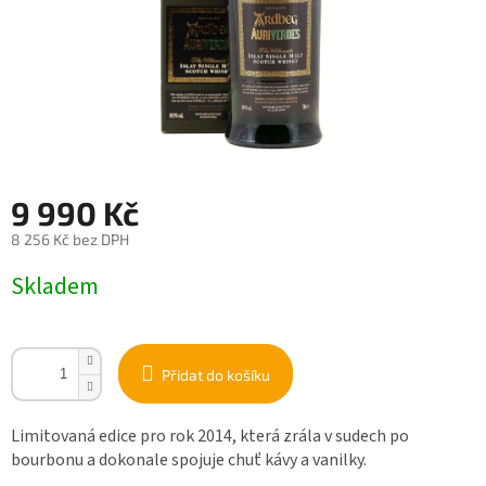
9 990 Kč
8 256 Kč bez DPH
Měrná
Skladem
cena:
Přidat do košíku
Limitovaná edice pro rok 2014, která zrála v sudech po
bourbonu a dokonale spojuje chuť kávy a vanilky.