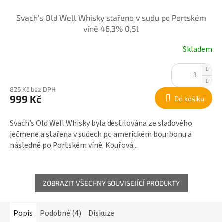
Svach’s Old Well Whisky stařeno v sudu po Portském
víně 46,3% 0,5l
Skladem
826 Kč bez DPH
999 Kč
Do košíku
Svach’s Old Well Whisky byla destilována ze sladového
ječmene a stařena v sudech po americkém bourbonu a
následně po Portském víně. Kouřová...
ZOBRAZIT VŠECHNY SOUVISEJÍCÍ PRODUKTY
Popis
Podobné (4)
Diskuze