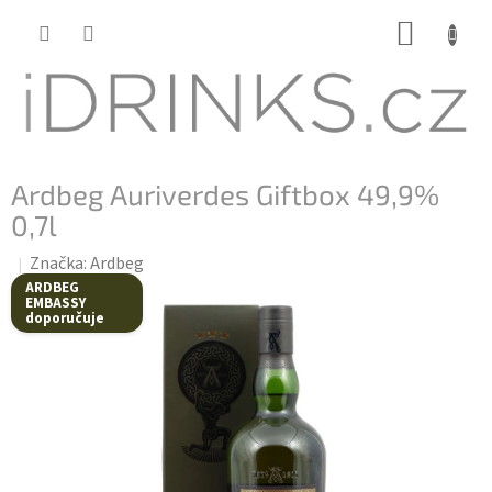
Přejít
NÁKUP
na
KOŠÍK
obsah
Ardbeg Auriverdes Giftbox 49,9%
0,7l
Značka:
Ardbeg
ARDBEG
EMBASSY
doporučuje