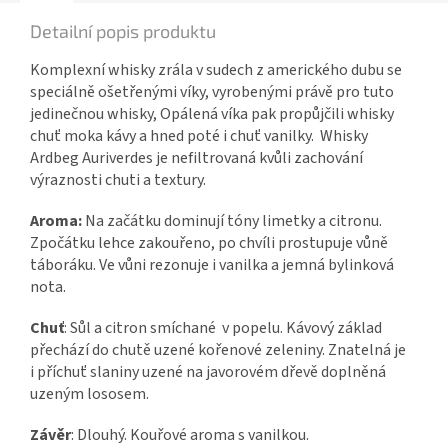
Detailní popis produktu
Komplexní whisky zrála v sudech z amerického dubu se
speciálně ošetřenými víky, vyrobenými právě pro tuto
jedinečnou whisky, Opálená víka pak propůjčili whisky
chuť moka kávy a hned poté i chuť vanilky.
Whisky
Ardbeg Auriverdes je nefiltrovaná kvůli zachování
výraznosti chuti a textury.
Aroma:
Na začátku dominují tóny limetky a citronu.
Zpočátku lehce zakouřeno, po chvíli prostupuje vůně
táboráku. Ve vůni rezonuje i vanilka a jemná bylinková
nota.
Chuť
: Sůl a citron smíchané v popelu. Kávový základ
přechází do chutě uzené kořenové zeleniny. Znatelná je
i příchuť slaniny uzené na javorovém dřevě doplněná
uzeným lososem.
Závěr
: Dlouhý. Kouřové aroma s vanilkou.