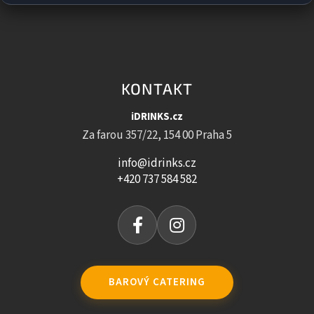
KONTAKT
iDRINKS.cz
Za farou 357/22, 154 00 Praha 5
info@idrinks.cz
+420 737 584 582
BAROVÝ CATERING