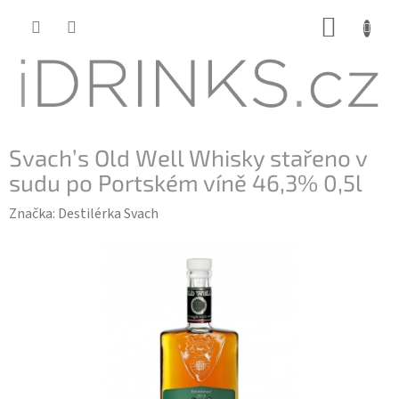
Přejít
NÁKUP
na
KOŠÍK
obsah
Svach’s Old Well Whisky stařeno v
sudu po Portském víně 46,3% 0,5l
Značka:
Destilérka Svach