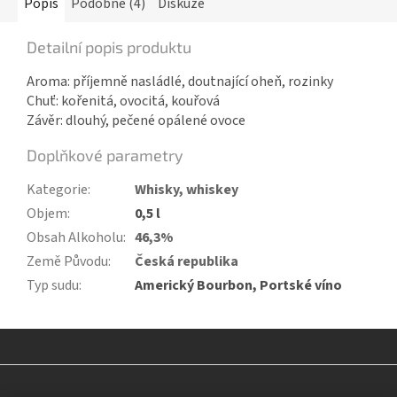
Popis
Podobné (4)
Diskuze
Detailní popis produktu
Aroma: příjemně nasládlé, doutnající oheň, rozinky
Chuť: kořenitá, ovocitá, kouřová
Závěr: dlouhý, pečené opálené ovoce
Doplňkové parametry
Kategorie
:
Whisky, whiskey
Objem
:
0,5 l
Obsah Alkoholu
:
46,3%
Země Původu
:
Česká republika
Typ sudu
:
Americký Bourbon, Portské víno
Z
á