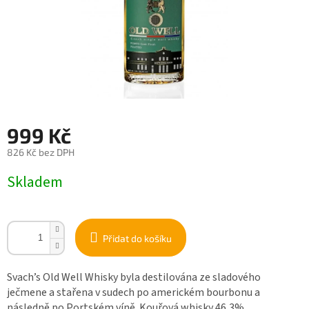
999 Kč
826 Kč bez DPH
Měrná
Skladem
cena:
Přidat do košíku
Svach’s Old Well Whisky byla destilována ze sladového
ječmene a stařena v sudech po americkém bourbonu a
následně po Portském víně. Kouřová whisky 46,3%.