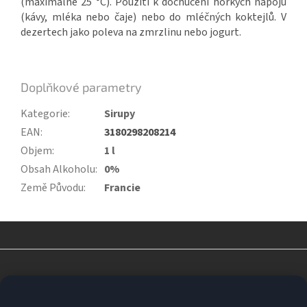
(maximálně 25 °C). Použití k dochucení horkých nápojů
(kávy, mléka nebo čaje) nebo do mléčných koktejlů. V
dezertech jako poleva na zmrzlinu nebo jogurt.
Doplňkové parametry
Kategorie
:
Sirupy
EAN
:
3180298208214
Objem
:
1 l
Obsah Alkoholu
:
0%
Země Původu
:
Francie
Z
á
p
a