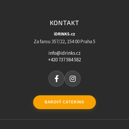
KONTAKT
iDRINKS.cz
Za farou 357/22, 154 00 Praha 5
info@idrinks.cz
+420 737 584 582
BAROVÝ CATERING