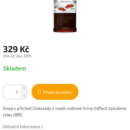
329 Kč
294 Kč bez DPH
Měrná
Skladem
cena:
Přidat do košíku
Sirup s příchutí čokolády z malé rodinné firmy Giffard založené
roku 1885.
Detailní informace