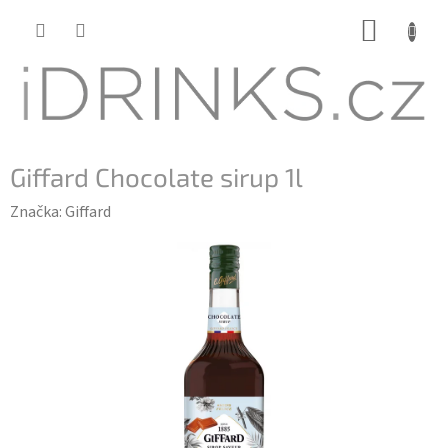
Přejít
NÁKUP
na
KOŠÍK
obsah
Giffard Chocolate sirup 1l
Značka:
Giffard