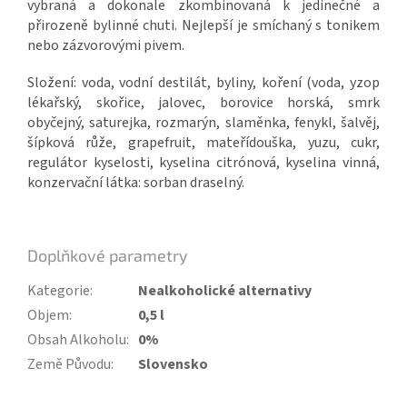
vybraná a dokonale zkombinovaná k jedinečné a
přirozeně bylinné chuti. Nejlepší je smíchaný s tonikem
nebo zázvorovými pivem.
Složení: voda, vodní destilát, byliny, koření (voda, yzop
lékařský, skořice, jalovec, borovice horská, smrk
obyčejný, saturejka, rozmarýn, slaměnka, fenykl, šalvěj,
šípková růže, grapefruit, mateřídouška, yuzu, cukr,
regulátor kyselosti, kyselina citrónová, kyselina vinná,
konzervační látka: sorban draselný.
Doplňkové parametry
Kategorie
:
Nealkoholické alternativy
Objem
:
0,5 l
Obsah Alkoholu
:
0%
Země Původu
:
Slovensko