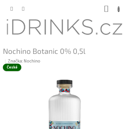
Přejít
NÁKUP
na
KOŠÍK
obsah
Nochino Botanic 0% 0,5l
Značka:
Nochino
České