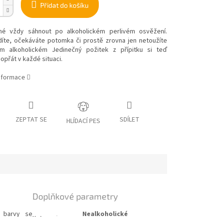
Přidat do košíku
né vždy sáhnout po alkoholickém perlivém osvěžení
.
díte, očekáváte potomka či prostě zrovna jen netoužíte
 alkoholickém Jedinečný požitek z přípitku si teď
přát v každé situaci.
informace
ZEPTAT SE
SDÍLET
HLÍDACÍ PES
Doplňkové parametry
é barvy se
Nealkoholické