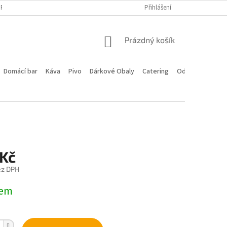
PROGRAM
DOPRAVA A PLATBA
HODNOCENÍ OBCHODU
Přihlášení
KONTA
NÁKUPNÍ
Prázdný košík
KOŠÍK
Domácí bar
Káva
Pivo
Dárkové Obaly
Catering
Odstoupení od 
 Kč
ez DPH
dem