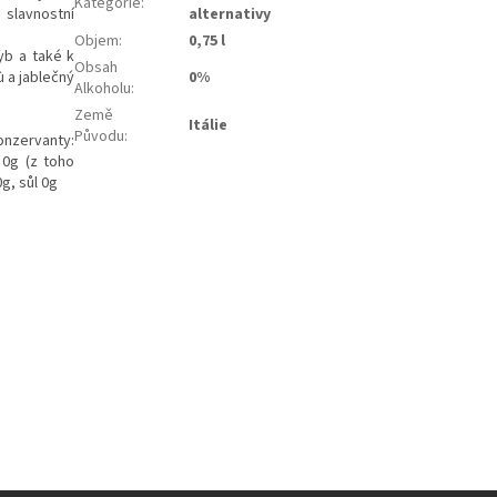
Kategorie
:
slavnostní
alternativy
Objem
:
0,75 l
yb a také k
Obsah
 a jablečný
0%
Alkoholu
:
Země
Itálie
Původu
:
nzervanty:
 0g (z toho
g, sůl 0g