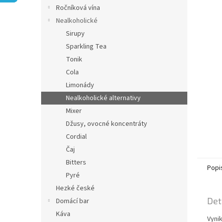
n
Ročníková vína
e
Nealkoholické
l
Sirupy
Sparkling Tea
Tonik
Cola
Limonády
Nealkoholické alternativy
Mixer
Džusy, ovocné koncentráty
Cordial
Čaj
Bitters
Popi
Pyré
Hezké české
Det
Domácí bar
Káva
Vyni