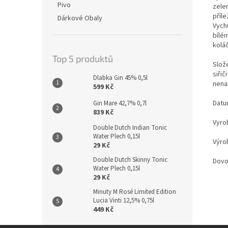
Pivo
zele
příle
Dárkové Obaly
Vych
bílé
kolá
Top 5 produktů
Slož
siři
Dlabka Gin 45% 0,5l
nenas
599 Kč
Datu
Gin Mare 42,7% 0,7l
839 Kč
Vyrob
Double Dutch Indian Tonic
Water Plech 0,15l
Výro
29 Kč
Double Dutch Skinny Tonic
Dovoz
Water Plech 0,15l
29 Kč
Minuty M Rosé Limited Edition
Lucia Vinti 12,5% 0,75l
449 Kč