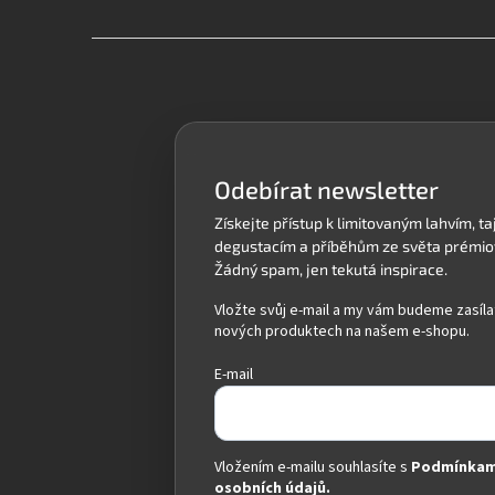
Z
á
p
a
t
í
Odebírat newsletter
Vložte svůj e-mail a my vám budeme zasíla
nových produktech na našem e-shopu.
E-mail
Vložením e-mailu souhlasíte s
Podmínkam
osobních údajů.