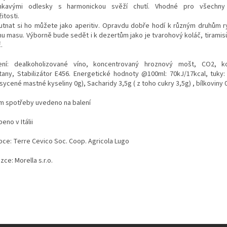
nkavými odlesky s harmonickou svěží chutí. Vhodné pro všechny 
žitosti.
utnat si ho můžete jako aperitiv. Opravdu dobře hodí k různým druhům r
mu masu. Výborně bude sedět i k dezertům jako je tvarohový koláč, tiramisù
č.
ení: dealkoholizované víno, koncentrovaný hroznový mošt, CO2, ko
čitany, Stabilizátor E456. Energetické hodnoty @100ml: 70kJ/17kcal, tuky:
ycené mastné kyseliny 0g), Sacharidy 3,5g ( z toho cukry 3,5g) , bílkoviny 0
m spotřeby uvedeno na balení
eno v Itálii
bce: Terre Cevico Soc. Coop. Agricola Lugo
ce: Morella s.r.o.