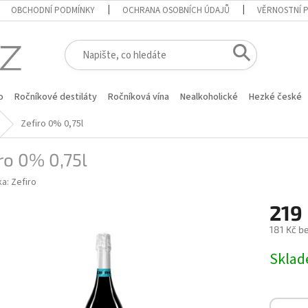
OBCHODNÍ PODMÍNKY
OCHRANA OSOBNÍCH ÚDAJŮ
VĚRNOSTNÍ 
o
Ročníkové destiláty
Ročníková vína
Nealkoholické
Hezké české
Zefiro 0% 0,75l
ro 0% 0,75l
ka:
Zefiro
219
181 Kč b
Měrná
Skla
cena: