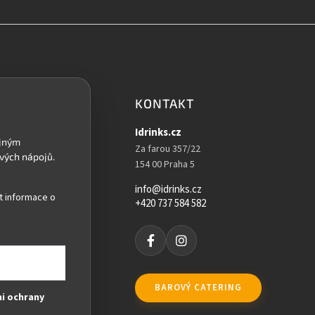
KONTAKT
Idrinks.cz
Za farou 357/22
154 00 Praha 5
info@idrinks.cz
t informace o
+420 737 584 582
BAROVÝ CATERING
i ochrany