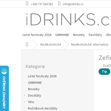
Přejít
+420 737 584 582
info@idrinks.cz
na
obsah
Letní festivaly 2026
GINMANIE
Novinky
Destiláty
Vín
Domů
Nealkoholické
Nealkoholické alternativy
P
Zefi
o
Přeskočit
s
Znač
Kategorie
kategorie
t
Tip
r
Letní festivaly 2026
a
GINMANIE
n
Novinky
n
í
Destiláty
p
Víno
a
Ročníkové destiláty