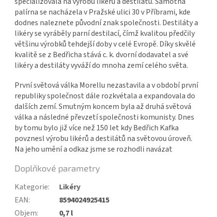
specializovala na výrobu likérů a destilátů. Samotná
palírna se nacházela v Pražské ulici 30 v Příbrami, kde
dodnes naleznete původní znak společnosti. Destiláty a
likéry se vyráběly parní destilací, čímž kvalitou předčily
většinu výrobků tehdejší doby v celé Evropě. Díky skvělé
kvalitě se z Bedřicha stává c. k. dvorní dodavatel a své
likéry a destiláty vyváží do mnoha zemí celého světa.
První světová válka Morellu nezastavila a v období první
republiky společnost dále rozkvétala a expandovala do
dalších zemí. Smutným koncem byla až druhá světová
válka a následné převzetí společnosti komunisty. Dnes
by tomu bylo již více než 150 let kdy Bedřich Kafka
povznesl výrobu likérů a destilátů na světovou úroveň.
Na jeho umění a odkaz jsme se rozhodli navázat
Doplňkové parametry
Kategorie
:
Likéry
EAN
:
8594024925415
Objem
:
0,7 l