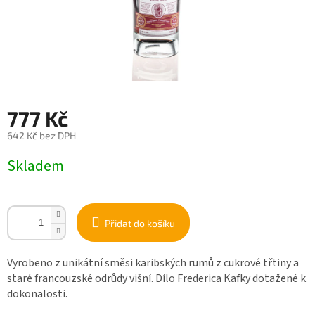
777 Kč
642 Kč bez DPH
Měrná
Skladem
cena:
Přidat do košíku
Vyrobeno z unikátní směsi karibských rumů z cukrové třtiny a
staré francouzské odrůdy višní. Dílo Frederica Kafky dotažené k
dokonalosti.