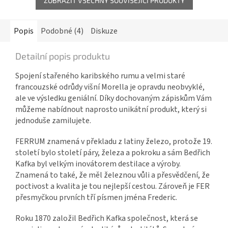
ZOBRAZIT VŠECHNY SOUVISEJÍCÍ PRODUKTY
Popis
Podobné (4)
Diskuze
Detailní popis produktu
Spojení stařeného karibského rumu a velmi staré
francouzské odrůdy višní Morella je opravdu neobvyklé,
ale ve výsledku geniální. Díky dochovaným zápiskům Vám
můžeme nabídnout naprosto unikátní produkt, který si
jednoduše zamilujete.
FERRUM znamená v překladu z latiny železo, protože 19.
století bylo století páry, železa a pokroku a sám Bedřich
Kafka byl velkým inovátorem destilace a výroby.
Znamená to také, že měl železnou vůli a přesvědčení, že
poctivost a kvalita je tou nejlepší cestou. Zároveň je FER
přesmyčkou prvních tří písmen jména Frederic.
Roku 1870 založil Bedřich Kafka společnost, která se