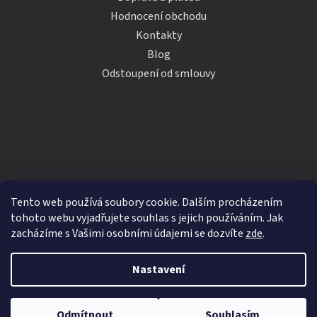
Hodnocení obchodu
Kontakty
Blog
Odstoupení od smlouvy
Tento web používá soubory cookie. Dalším procházením
tohoto webu vyjadřujete souhlas s jejich používáním. Jak
zacházíme s Vašimi osobními údajemi se dozvíte
zde
.
Vytvořil Shoptet
Nastavení
Copyright 2026
iDRINKS.cz
. Všechna práva vyhrazena.
Upravit nastavení cookies
Odmítnout
Souhlasím