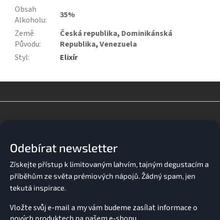
Obsah
35%
Alkoholu
:
Země
Česká republika
,
Dominikánská
Původu
:
Republika
,
Venezuela
Styl
:
Elixír
Z
á
p
a
Odebírat newsletter
t
í
Vložte svůj e-mail a my vám budeme zasílat informace o
nových produktech na našem e-shopu.