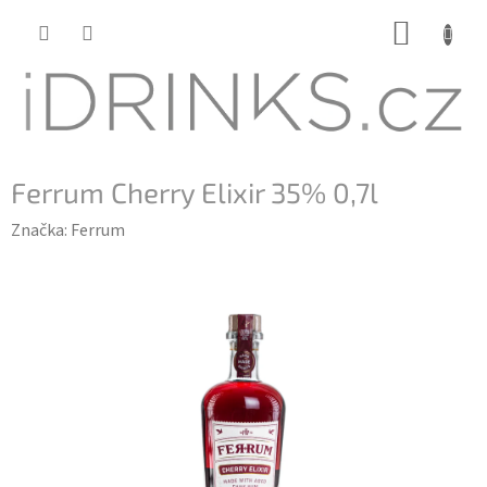
Přejít
NÁKUP
na
KOŠÍK
obsah
Ferrum Cherry Elixir 35% 0,7l
Značka:
Ferrum