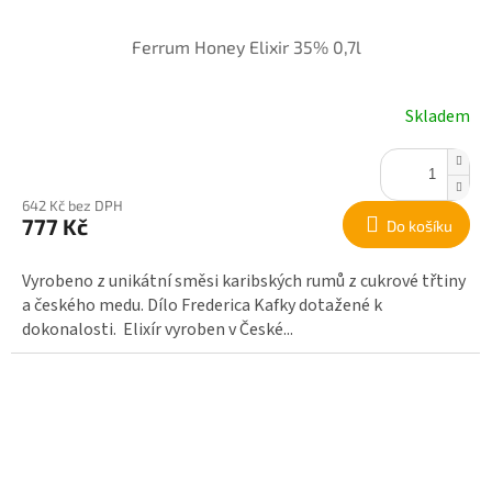
Ferrum Honey Elixir 35% 0,7l
Skladem
642 Kč bez DPH
777 Kč
Do košíku
Vyrobeno z unikátní směsi karibských rumů z cukrové třtiny
a českého medu. Dílo Frederica Kafky dotažené k
dokonalosti. Elixír vyroben v České...