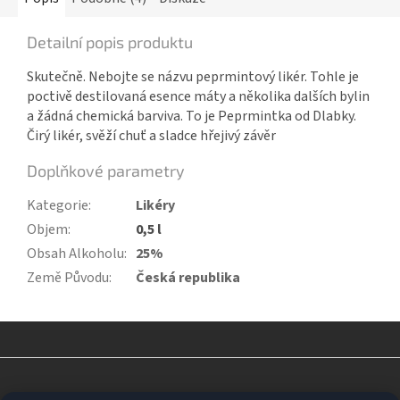
Detailní popis produktu
Skutečně. Nebojte se názvu peprmintový likér. Tohle je
poctivě destilovaná esence máty a několika dalších bylin
a žádná chemická barviva. To je Peprmintka od Dlabky.
Čirý likér, svěží chuť a sladce hřejivý závěr
Doplňkové parametry
Kategorie
:
Likéry
Objem
:
0,5 l
Obsah Alkoholu
:
25%
Země Původu
:
Česká republika
Z
á