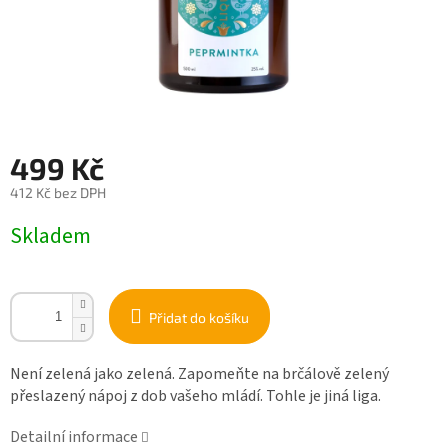
499 Kč
412 Kč bez DPH
Měrná
Skladem
cena:
Přidat do košíku
Není zelená jako zelená. Zapomeňte na brčálově zelený
přeslazený nápoj z dob vašeho mládí. Tohle je jiná liga.
Detailní informace