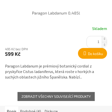
Paragon Labdanum 0,485l
Skladem
495 Kč bez DPH
599 Kč
Do košíku
Paragon Labdanum je prémiový botanický cordial z
pryskyřice Cistus ladaniferus, která roste v horkých a
suchých oblastech jižního Španělska. Nabízí...
ZOBRAZIT VŠECHNY SOUVISEJÍCÍ PRODUKTY
Popis
Podobné (4)
Diskuze