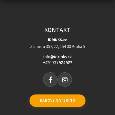
KONTAKT
iDRINKS.cz
Za farou 357/22, 154 00 Praha 5
info@idrinks.cz
+420 737 584 582
BAROVÝ CATERING