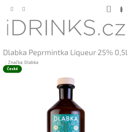
Přejít
NÁKUP
na
KOŠÍK
obsah
Dlabka Peprmintka Liqueur 25% 0,5l
Značka:
Dlabka
České