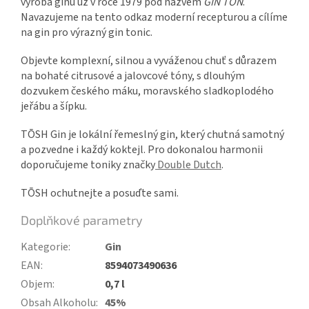
výroba ginu už v roce 1979 pod názvem
GIN TON
.
Navazujeme na tento odkaz moderní recepturou a cílíme
na gin pro výrazný gin tonic.
Objevte komplexní, silnou a vyváženou chuť s důrazem
na bohaté citrusové a jalovcové tóny, s dlouhým
dozvukem českého máku, moravského sladkoplodého
jeřábu a šípku.
TŌSH Gin je lokální řemeslný gin, který chutná samotný
a pozvedne i každý koktejl. Pro dokonalou harmonii
doporučujeme toniky značky
Double Dutch
.
TŌSH ochutnejte a posuďte sami.
Doplňkové parametry
Kategorie
:
Gin
EAN
:
8594073490636
Objem
:
0,7 l
Obsah Alkoholu
:
45%