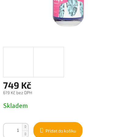
749 Kč
619 Kč bez DPH
Měrná
Skladem
cena:
Přidat do košíku