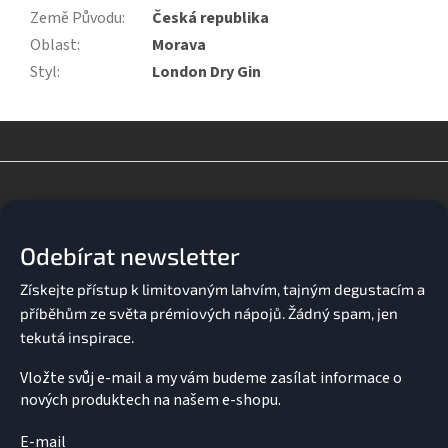
Země Původu
:
Česká republika
Oblast
:
Morava
Styl
:
London Dry Gin
Z
á
p
a
Odebírat newsletter
t
í
Vložte svůj e-mail a my vám budeme zasílat informace o
nových produktech na našem e-shopu.
E-mail