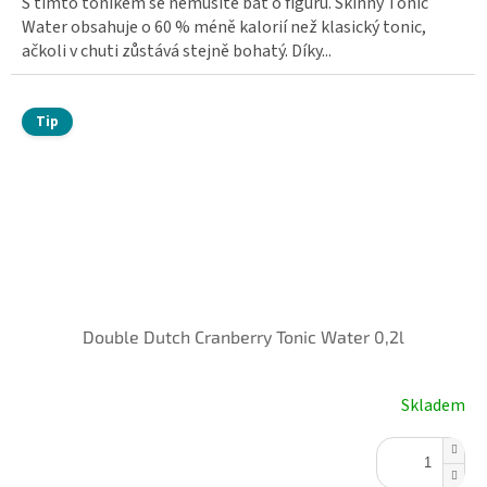
S tímto tonikem se nemusíte bát o figuru. Skinny Tonic
Water obsahuje o 60 % méně kalorií než klasický tonic,
ačkoli v chuti zůstává stejně bohatý. Díky...
Tip
Double Dutch Cranberry Tonic Water 0,2l
Skladem