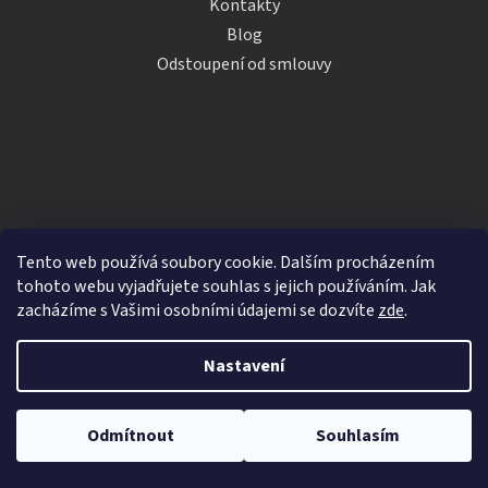
Kontakty
Blog
Odstoupení od smlouvy
Tento web používá soubory cookie. Dalším procházením
tohoto webu vyjadřujete souhlas s jejich používáním. Jak
zacházíme s Vašimi osobními údajemi se dozvíte
zde
.
Vytvořil Shoptet
Nastavení
Copyright 2026
iDRINKS.cz
. Všechna práva vyhrazena.
Upravit nastavení cookies
Odmítnout
Souhlasím