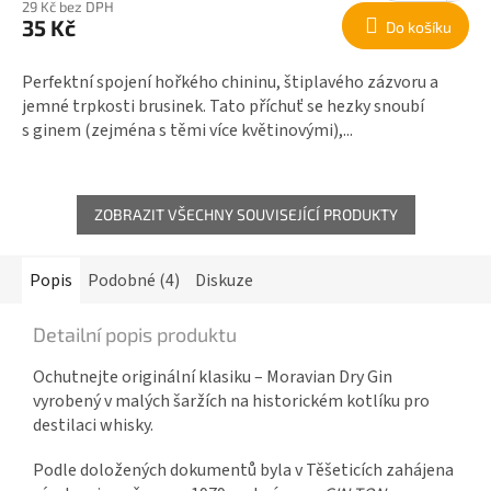
29 Kč bez DPH
35 Kč
Do košíku
Perfektní spojení hořkého chininu, štiplavého zázvoru a
jemné trpkosti brusinek. Tato příchuť se hezky snoubí
s ginem (zejména s těmi více květinovými),...
ZOBRAZIT VŠECHNY SOUVISEJÍCÍ PRODUKTY
Popis
Podobné (4)
Diskuze
Detailní popis produktu
Ochutnejte originální klasiku – Moravian Dry Gin
vyrobený v malých šaržích na historickém kotlíku pro
destilaci whisky.
Podle doložených dokumentů byla v Těšeticích zahájena