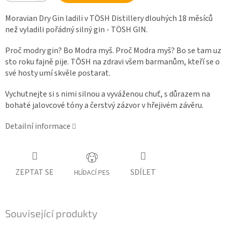
Moravian Dry Gin ladili v TÖSH Distillery dlouhých 18 měsíců
než vyladili pořádný silný gin - TÖSH GIN.
Proč modry gin? Bo Modra myš. Proč Modra myš? Bo se tam uz
sto roku fajně pije. TŌSH na zdravi všem barmanům, kteří se o
své hosty umí skvěle postarat.
Vychutnejte si s nimi silnou a vyváženou chuť, s důrazem na
bohaté jalovcové tóny a čerstvý zázvor v hřejivém závěru.
Detailní informace
ZEPTAT SE
SDÍLET
HLÍDACÍ PES
Související produkty