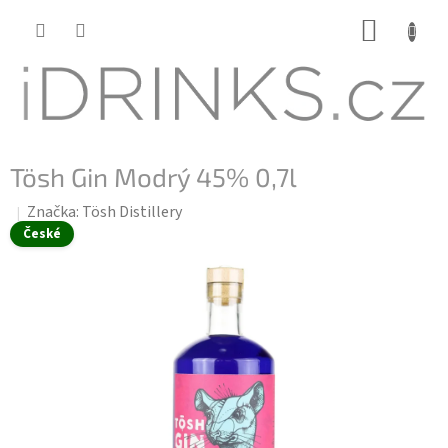
Přejít
NÁKUP
na
KOŠÍK
obsah
Tösh Gin Modrý 45% 0,7l
Značka:
Tösh Distillery
České