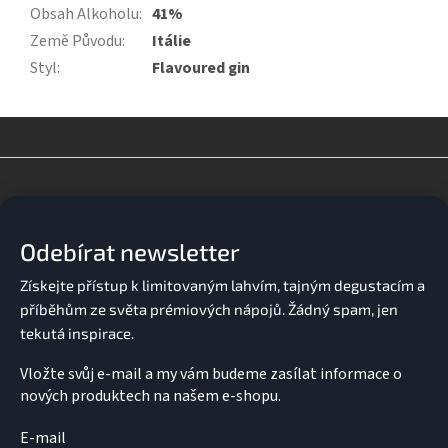
Obsah Alkoholu
:
41%
Země Původu
:
Itálie
Styl
:
Flavoured gin
Z
á
p
a
Odebírat newsletter
t
í
Vložte svůj e-mail a my vám budeme zasílat informace o
nových produktech na našem e-shopu.
E-mail