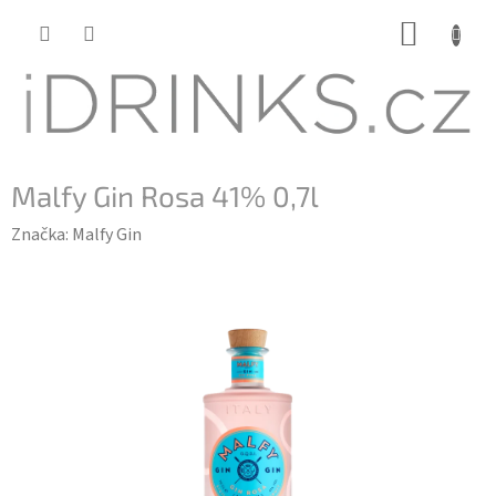
Přejít
NÁKUP
na
KOŠÍK
obsah
Malfy Gin Rosa 41% 0,7l
Značka:
Malfy Gin