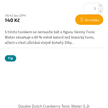
116 Kč bez DPH
140 Kč
Do košíku
S tímto tonikem se nemusíte bát o figuru. Skinny Tonic
Water obsahuje o 60 % méně kalorií než klasický tonic,
ačkoli v chuti zůstává stejně bohatý. Díky...
Tip
Double Dutch Cranberry Tonic Water 0,2l