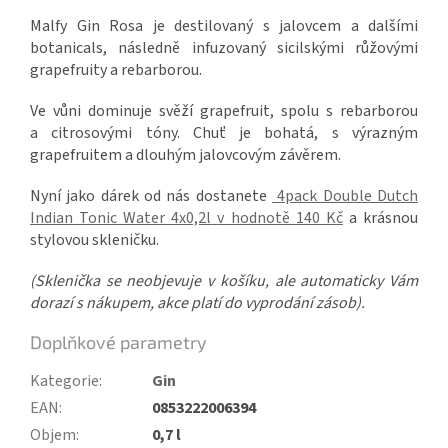
Malfy Gin Rosa je destilovaný s jalovcem a dalšími
botanicals, následně infuzovaný sicilskými růžovými
grapefruity a rebarborou.
Ve vůni dominuje svěží grapefruit, spolu s rebarborou
a citrosovými tóny. Chuť je bohatá, s výrazným
grapefruitem a dlouhým jalovcovým závěrem.
Nyní jako dárek od nás dostanete
4pack Double Dutch
Indian Tonic Water 4x0,2l
v hodnotě 140 Kč
a krásnou
stylovou skleničku.
(Sklenička se neobjevuje v košíku, ale automaticky Vám
dorazí s nákupem, akce platí do vyprodání zásob).
Doplňkové parametry
Kategorie
:
Gin
EAN
:
0853222006394
Objem
:
0,7 l