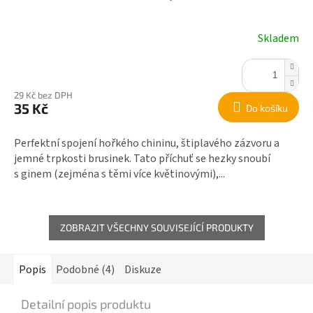
Skladem
29 Kč bez DPH
35 Kč
Do košíku
Perfektní spojení hořkého chininu, štiplavého zázvoru a
jemné trpkosti brusinek. Tato příchuť se hezky snoubí
s ginem (zejména s těmi více květinovými),...
ZOBRAZIT VŠECHNY SOUVISEJÍCÍ PRODUKTY
Popis
Podobné (4)
Diskuze
Detailní popis produktu