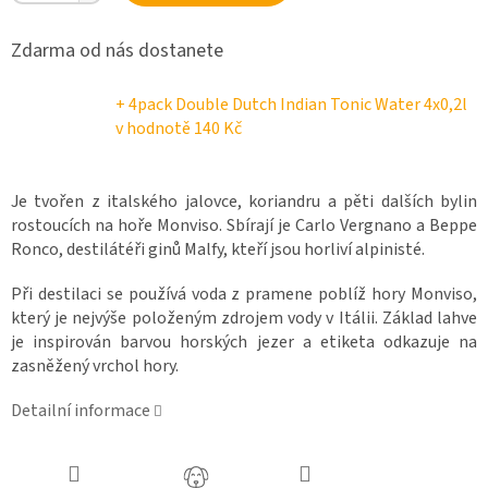
Zdarma od nás dostanete
+ 4pack Double Dutch Indian Tonic Water 4x0,2l
v hodnotě 140 Kč
Je tvořen z italského jalovce, koriandru a pěti dalších bylin
rostoucích na hoře Monviso. Sbírají je Carlo Vergnano a Beppe
Ronco, destilátéři ginů Malfy, kteří jsou horliví alpinisté.
Při destilaci se používá voda z pramene poblíž hory Monviso,
který je nejvýše položeným zdrojem vody v Itálii. Základ lahve
je inspirován barvou horských jezer a etiketa odkazuje na
zasněžený vrchol hory.
Detailní informace