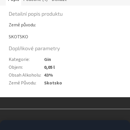
Detailní popis produktu
Země původu:
SKOTSKO
Doplňkové parametry
Kategorie
:
Gin
Objem
:
0,05 l
Obsah Alkoholu
:
43%
Země Původu
:
Skotsko
Z
á
p