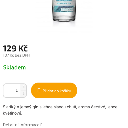
129 Kč
107 Kč bez DPH
Měrná
Skladem
cena:
Přidat do košíku
Sladký a jemný gin s lehce slanou chutí, aroma čerstvé, lehce
květinové.
Detailní informace