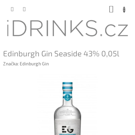
Přejít
NÁKUP
na
KOŠÍK
obsah
Edinburgh Gin Seaside 43% 0,05l
Značka:
Edinburgh Gin