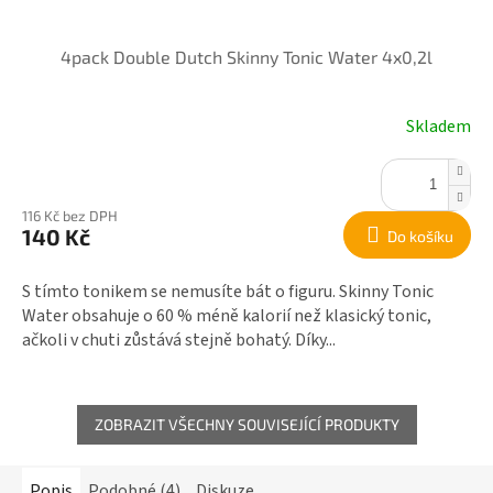
4pack Double Dutch Skinny Tonic Water 4x0,2l
Skladem
116 Kč bez DPH
140 Kč
Do košíku
S tímto tonikem se nemusíte bát o figuru. Skinny Tonic
Water obsahuje o 60 % méně kalorií než klasický tonic,
ačkoli v chuti zůstává stejně bohatý. Díky...
ZOBRAZIT VŠECHNY SOUVISEJÍCÍ PRODUKTY
Popis
Podobné (4)
Diskuze