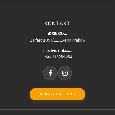
KONTAKT
iDRINKS.cz
Za farou 357/22, 154 00 Praha 5
info@idrinks.cz
+420 737 584 582
BAROVÝ CATERING