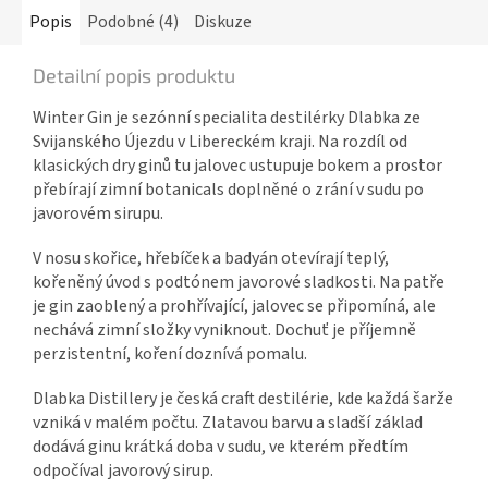
Popis
Podobné (4)
Diskuze
Detailní popis produktu
Winter Gin je sezónní specialita destilérky Dlabka ze
Svijanského Újezdu v Libereckém kraji. Na rozdíl od
klasických dry ginů tu jalovec ustupuje bokem a prostor
přebírají zimní botanicals doplněné o zrání v sudu po
javorovém sirupu.
V nosu skořice, hřebíček a badyán otevírají teplý,
kořeněný úvod s podtónem javorové sladkosti. Na patře
je gin zaoblený a prohřívající, jalovec se připomíná, ale
nechává zimní složky vyniknout. Dochuť je příjemně
perzistentní, koření doznívá pomalu.
Dlabka Distillery je česká craft destilérie, kde každá šarže
vzniká v malém počtu. Zlatavou barvu a sladší základ
dodává ginu krátká doba v sudu, ve kterém předtím
odpočíval javorový sirup.