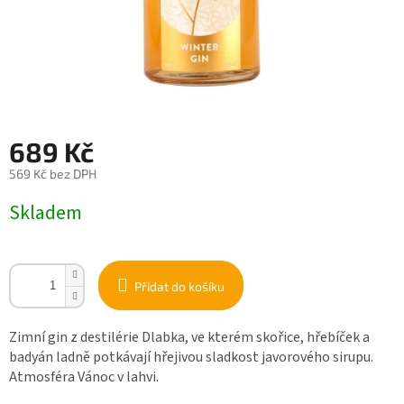
689 Kč
569 Kč bez DPH
Měrná
Skladem
cena:
Přidat do košíku
Zimní gin z destilérie Dlabka, ve kterém skořice, hřebíček a
badyán ladně potkávají hřejivou sladkost javorového sirupu.
Atmosféra Vánoc v lahvi.