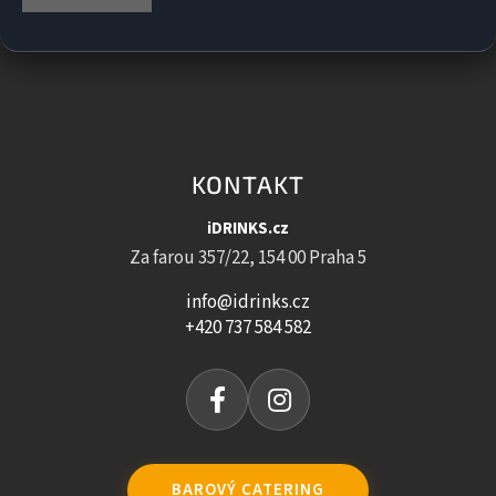
KONTAKT
iDRINKS.cz
Za farou 357/22, 154 00 Praha 5
info@idrinks.cz
+420 737 584 582
BAROVÝ CATERING