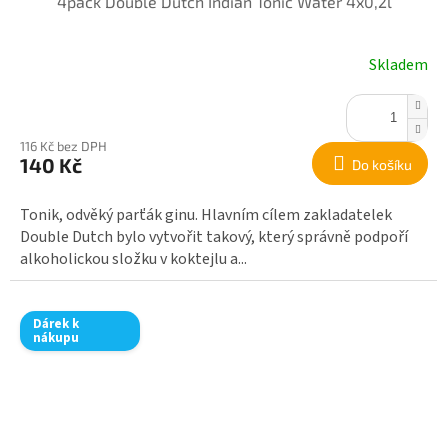
4pack Double Dutch Indian Tonic Water 4x0,2l
Skladem
116 Kč bez DPH
140 Kč
Do košíku
Tonik, odvěký parťák ginu. Hlavním cílem zakladatelek
Double Dutch bylo vytvořit takový, který správně podpoří
alkoholickou složku v koktejlu a...
Dárek k
nákupu