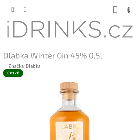
Přejít
NÁKUP
na
KOŠÍK
obsah
Dlabka Winter Gin 45% 0,5l
Značka:
Dlabka
České