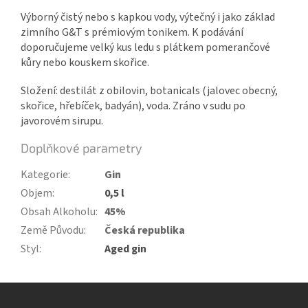
Výborný čistý nebo s kapkou vody, výtečný i jako základ
zimního G&T s prémiovým tonikem. K podávání
doporučujeme velký kus ledu s plátkem pomerančové
kůry nebo kouskem skořice.
Složení: destilát z obilovin, botanicals (jalovec obecný,
skořice, hřebíček, badyán), voda. Zráno v sudu po
javorovém sirupu.
Doplňkové parametry
Kategorie
:
Gin
Objem
:
0,5 l
Obsah Alkoholu
:
45%
Země Původu
:
Česká republika
Styl
:
Aged gin