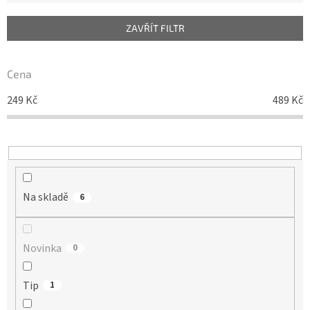
e
n
ZAVŘÍT FILTR
í
p
r
Cena
o
d
249
Kč
489
Kč
u
k
t
ů
Na skladě
6
Novinka
0
Tip
1