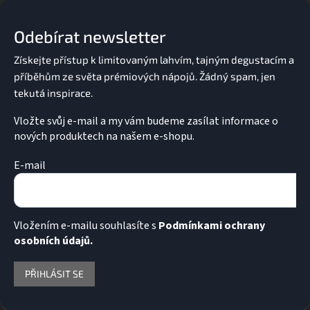
p
í
a
p
Odebírat newsletter
t
r
v
í
k
y
v
ý
p
Vložte svůj e-mail a my vám budeme zasílat informace o
i
nových produktech na našem e-shopu.
s
u
E-mail
Vložením e-mailu souhlasíte s
Podmínkami ochrany
osobních údajů.
PŘIHLÁSIT SE