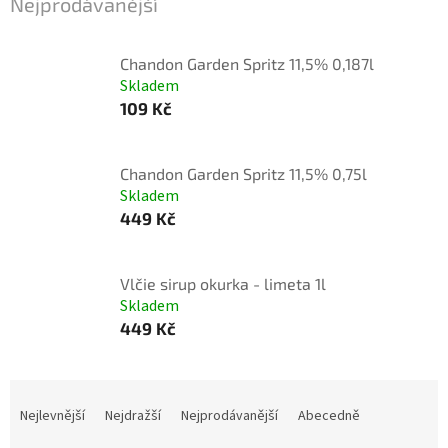
Nejprodávanější
Chandon Garden Spritz 11,5% 0,187l
Skladem
109 Kč
Chandon Garden Spritz 11,5% 0,75l
Skladem
449 Kč
Vlčie sirup okurka - limeta 1l
Skladem
449 Kč
Ř
a
Nejlevnější
Nejdražší
Nejprodávanější
Abecedně
z