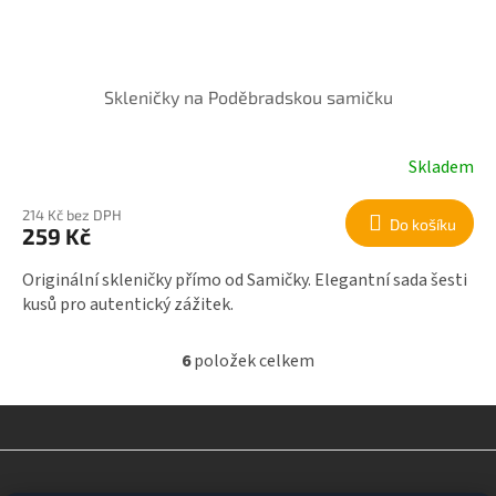
Skleničky na Poděbradskou samičku
Skladem
214 Kč bez DPH
Do košíku
259 Kč
Originální skleničky přímo od Samičky. Elegantní sada šesti
kusů pro autentický zážitek.
6
položek celkem
O
v
l
á
d
Z
a
á
c