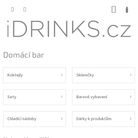
Přejít
NÁKUP
na
KOŠÍK
obsah
Domácí bar
Koktejly
Skleničky
Sety
Barové vybavení
Chladící nádoby
Dárky k produktům