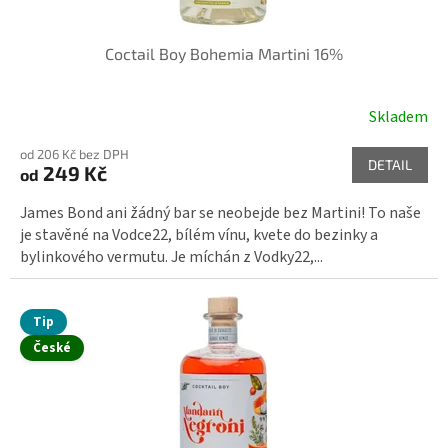
Coctail Boy Bohemia Martini 16%
Skladem
od 206 Kč bez DPH
DETAIL
249 Kč
od
James Bond ani žádný bar se neobejde bez Martini! To naše
je stavěné na Vodce22, bílém vínu, kvete do bezinky a
bylinkového vermutu. Je míchán z Vodky22,...
Tip
České