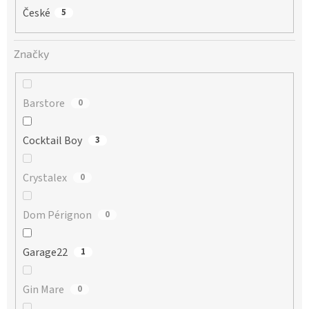
České
5
Značky
Barstore
0
Cocktail Boy
3
Crystalex
0
Dom Pérignon
0
Garage22
1
Gin Mare
0