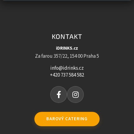
KONTAKT
iDRINKS.cz
Za farou 357/22, 154 00 Praha 5
info@idrinks.cz
+420 737 584 582
BAROVÝ CATERING