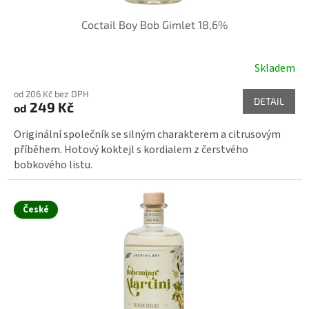
u
k
Coctail Boy Bob Gimlet 18,6%
t
ů
Skladem
od 206 Kč bez DPH
DETAIL
249 Kč
od
Originální společník se silným charakterem a citrusovým
příběhem. Hotový koktejl s kordialem z čerstvého
bobkového listu.
České