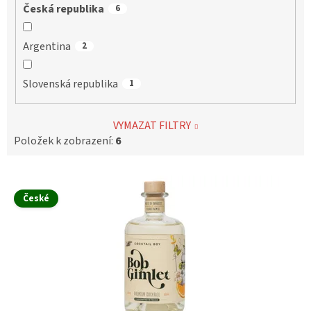
Česká republika
6
Argentina
2
Slovenská republika
1
VYMAZAT FILTRY
Položek k zobrazení:
6
V
ý
České
p
i
s
p
r
o
d