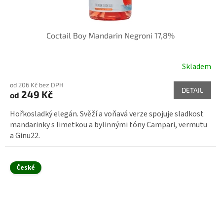
Coctail Boy Mandarin Negroni 17,8%
Skladem
od 206 Kč bez DPH
DETAIL
249 Kč
od
Hořkosladký elegán. Svěží a voňavá verze spojuje sladkost
mandarinky s limetkou a bylinnými tóny Campari, vermutu
a Ginu22.
České