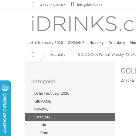
Přejít
+420 737 584 582
info@idrinks.cz
na
obsah
Letní festivaly 2026
GINMANIE
Novinky
Destiláty
Vín
Domů
Destiláty
GOLDCOCK Wheat Whisky 49,2% 
P
GOL
o
Přeskočit
s
Značka:
Kategorie
kategorie
t
r
Letní festivaly 2026
a
GINMANIE
n
Novinky
n
í
Destiláty
p
Gin
a
Rum