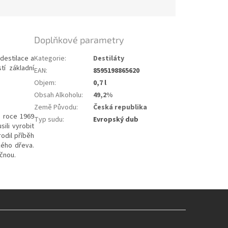
Doplňkové parametry
destilace a
Kategorie
:
Destiláty
tí základní
EAN
:
8595198865620
Objem
:
0,7 l
Obsah Alkoholu
:
49,2%
Země Původu
:
Česká republika
v roce 1969
Typ sudu
:
Evropský dub
ili vyrobit
rodil příběh
kého dřeva.
ečnou.