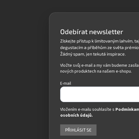
p
a
t
í
Odebírat newsletter
Vložte svůj e-mail a my vám budeme zasíla
nových produktech na našem e-shopu.
E-mail
Vložením e-mailu souhlasíte s
Podmínkam
osobních údajů.
PŘIHLÁSIT SE