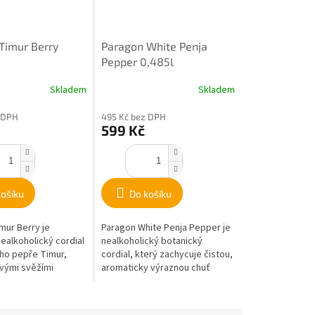
Timur Berry
Paragon White Penja
Pepper 0,485l
Skladem
Skladem
 DPH
495 Kč bez DPH
599 Kč
košíku
Do košíku
mur Berry je
Paragon White Penja Pepper je
ealkoholický cordial
nealkoholický botanický
ho pepře Timur,
cordial, který zachycuje čistou,
vými svěžími
aromaticky výraznou chuť
i a grepovými tóny.
bílého pepře z kamerunské
inací...
oblasti Penja....