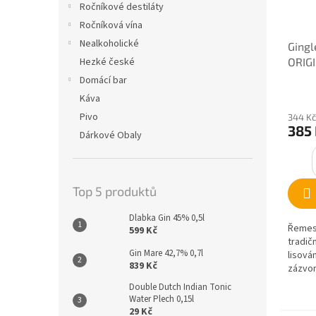
Ročníkové destiláty
Ročníková vína
Nealkoholické
Gingl
ORIGI
Hezké české
Domácí bar
Káva
Pivo
344 Kč
385
Dárkové Obaly
Top 5 produktů
Dlabka Gin 45% 0,5l
Řemes
599 Kč
tradič
Gin Mare 42,7% 0,7l
lisová
839 Kč
zázvor
Double Dutch Indian Tonic
Water Plech 0,15l
29 Kč