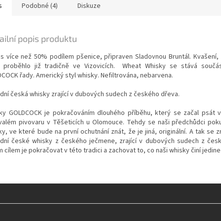
s
Podobné (4)
Diskuze
ailní popis produktu
 s více než 50% podílem pšenice, připraven Sladovnou Bruntál. Kvašení, 
í proběhlo již tradičně ve Vizovicích. Wheat Whisky se stává součás
COCK řady. Americký styl whisky. Nefiltrována, nebarvena.
dní česká whisky zrající v dubových sudech z českého dřeva.
ky GOLDCOCK je pokračováním dlouhého příběhu, který se začal psát 
valém pivovaru v Těšeticích u Olomouce. Tehdy se naši předchůdci pokus
y, ve které bude na první ochutnání znát, že je jiná, originální. A tak se z
dní české whisky z českého ječmene, zrající v dubových sudech z čes
 cílem je pokračovat v této tradici a zachovat to, co naši whisky činí jedin