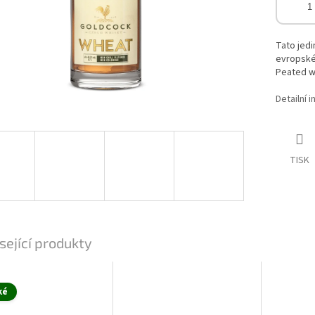
Tato jedi
evropské
Peated w
Detailní 
TISK
sející produkty
ké