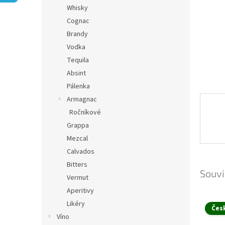
n
Whisky
e
Cognac
l
Brandy
Vodka
Tequila
Absint
Pálenka
Armagnac
Ročníkové
Grappa
Mezcal
Calvados
Bitters
Souvi
Vermut
Aperitivy
Likéry
Čes
Víno