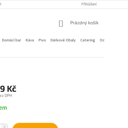
PROGRAM
DOPRAVA A PLATBA
HODNOCENÍ OBCHODU
Přihlášení
KONTA
NÁKUPNÍ
Prázdný košík
KOŠÍK
Domácí bar
Káva
Pivo
Dárkové Obaly
Catering
Odstoupení od 
9 Kč
ez DPH
dem