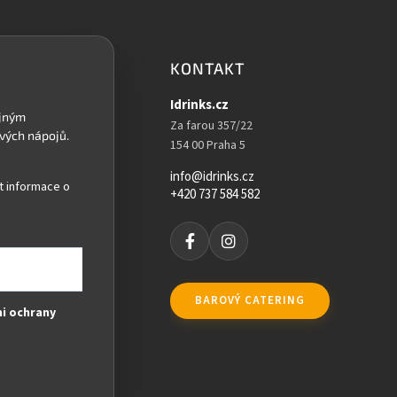
KONTAKT
Idrinks.cz
Za farou 357/22
154 00 Praha 5
info@idrinks.cz
t informace o
+420 737 584 582
BAROVÝ CATERING
i ochrany