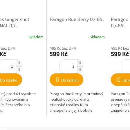
es Ginger shot
Paragon Rue Berry 0,485l
Paragon 
NAL 0,7l
0,485l
Skladem
Skladem
 bez DPH
495 Kč bez DPH
495 Kč bez
 Kč
599 Kč
599 Kč
Do košíku
Do košíku
Do 
lný produkt vyroben
Paragon Rue Berry je prémiový
Paragon Ti
ním louhováním a
nealkoholický cordial z
prémiový n
ním čerstvého bio
etiopské rostliny Ruta
z nepálské
u.
chalepensis, jejíž bobule
známého s
vynikají intenzivní, kořeněnou a
citrusovým
lehce citrusovou...
Vzniká komb