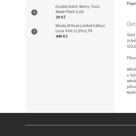
Popi
Double Dutch Skinny Tonic
Water Plech 0,15l
29 Kč
Det
Minuty M Rosé Limited Edition
Lucia Vinti 12,5% 0,75l
Slad
449 Kč
zrán
GOLD
Půvo
Whis
v bý
whisk
půvo
Naším
Z
á