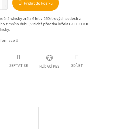
Přidat do košíku
nečná whisky zrála 6 let v 260litrových sudech z
ho zimního dubu, v nichž předtím ležela GOLDCOCK
hisky.
informace
ZEPTAT SE
SDÍLET
HLÍDACÍ PES