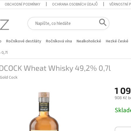
OBCHODNÍ PODMÍNKY
OCHRANA OSOBNÍCH ÚDAJŮ
VĚRNOSTNÍ 
o
Ročníkové destiláty
Ročníková vína
Nealkoholické
Hezké české
0,7l
DCOCK Wheat Whisky 49,2% 0,7l
Gold Cock
1 09
908 Kč b
Měrná
Skla
cena: