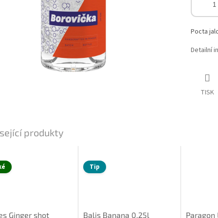
Pocta jal
Detailní 
TISK
sející produkty
ké
Tip
es Ginger shot
Balis Banana 0,25l
Paragon