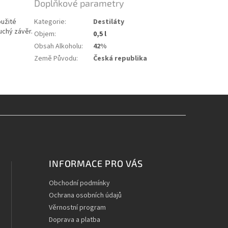
Doplňkové parametry
oužité
Kategorie
:
Destiláty
uchý závěr.
Objem
:
0,5 l
Obsah Alkoholu
:
42%
Země Původu
:
Česká republika
INFORMACE PRO VÁS
Obchodní podmínky
Ochrana osobních údajů
Věrnostní program
Doprava a platba