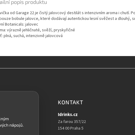
ailní popis produktu
ička od Garage 22 je čistý jalovcový destilát s intenzivním aroma i chutí. P
 pouze bobule jalovce, které dodávají autentickou lesní svěžest a dlouhý, s
vní Botanicals: jalovec
ma: výrazně jehličnaté, svěží, pryskyřičné
ť: plná, suchá, intenzivně jalovcová
KONTAKT
Idrinks.cz
Za farou 357/22
154 00 Praha 5