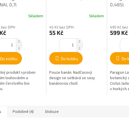
NAL 0,7l
0,485l
Skladem
Skladem
 bez DPH
45 Kč bez DPH
495 Kč bez
 Kč
55 Kč
599 Kč
Do košíku
Do košíku
Do 
lný produkt vyroben
Pouze banán. Nadčasový
Paragon L
ním louhováním a
design se setkává se sexy
botanický c
ním čerstvého bio
banánovou chutí.
Cistus lada
u.
v horkých 
jižního Špan
s
Podobné (4)
Diskuze