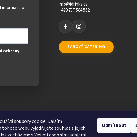
info@idrinks.cz
t informace o
+420 737 584 582
BAROVÝ CATERING
i ochrany
užívá soubory cookie. Dalším
Odmítnout
tohoto webu vyjadřujete souhlas s jejich
Jak zacházíme s Vašimi osobními údajemi