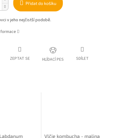
Přidat do košíku
ovci v jeho nejčistší podobě.
informace
ZEPTAT SE
SDÍLET
HLÍDACÍ PES
 Labdanum
Vlčie kombucha - malina