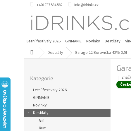
Přejít
+420 737 584 582
info@idrinks.cz
na
obsah
Letní festivaly 2026
GINMANIE
Novinky
Destiláty
Vín
Domů
Destiláty
Garage 22 Borovička 42% 0,5l
P
Gar
o
Přeskočit
s
Znač
Kategorie
kategorie
t
Česk
r
Letní festivaly 2026
a
GINMANIE
n
Novinky
n
í
Destiláty
p
Gin
a
Rum