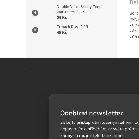
Det
Double Dutch Skinny Tonic
Water Plech 0,15l
Borov
29 Kč
byly
• Hla
Eizbach Rose 0,33l
• Aro
45 Kč
• Chu
Z
á
p
a
t
í
Odebírat newsletter