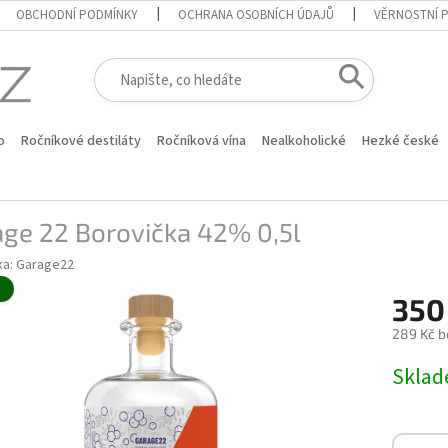
OBCHODNÍ PODMÍNKY
OCHRANA OSOBNÍCH ÚDAJŮ
VĚRNOSTNÍ 
o
Ročníkové destiláty
Ročníková vína
Nealkoholické
Hezké české
age 22 Borovička 42% 0,5l
ka:
Garage22
é
350
289 Kč b
Měrná
Skla
cena: