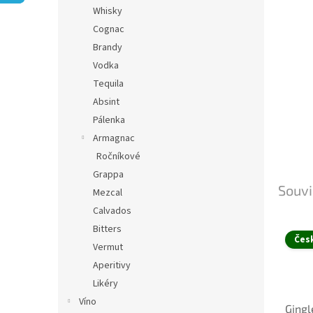
n
Whisky
e
Cognac
l
Brandy
Vodka
Tequila
Absint
Pálenka
Armagnac
Ročníkové
Grappa
Souvi
Mezcal
Calvados
Bitters
Čes
Vermut
Aperitivy
Likéry
Víno
Gingl