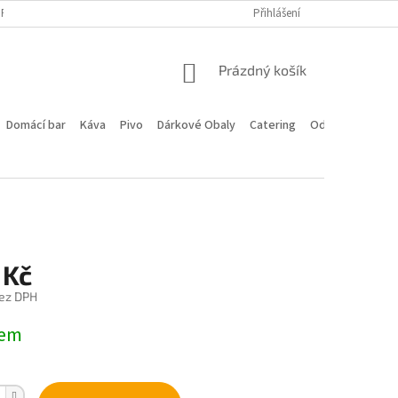
PROGRAM
DOPRAVA A PLATBA
HODNOCENÍ OBCHODU
Přihlášení
KONTA
NÁKUPNÍ
Prázdný košík
KOŠÍK
Domácí bar
Káva
Pivo
Dárkové Obaly
Catering
Odstoupení od 
 Kč
ez DPH
dem