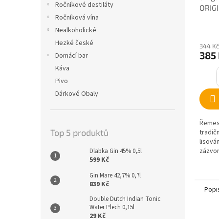
Ročníkové destiláty
ORIGI
Ročníková vína
Nealkoholické
Hezké české
344 Kč
385
Domácí bar
Káva
Pivo
Dárkové Obaly
Řemes
Top 5 produktů
tradič
lisová
zázvor
Dlabka Gin 45% 0,5l
599 Kč
Gin Mare 42,7% 0,7l
839 Kč
Popi
Double Dutch Indian Tonic
Water Plech 0,15l
29 Kč