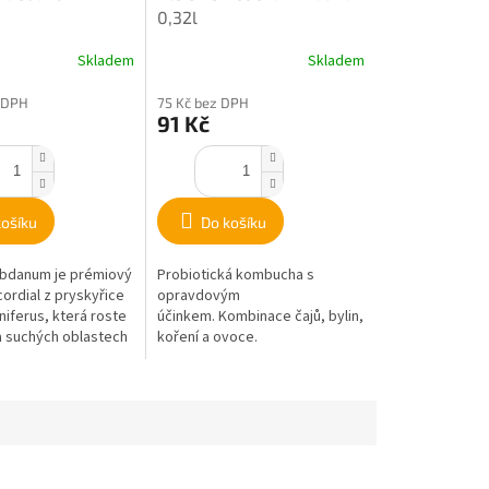
0,32l
Skladem
Skladem
 DPH
75 Kč bez DPH
91 Kč
košíku
Do košíku
abdanum je prémiový
Probiotická kombucha s
ordial z pryskyřice
opravdovým
niferus, která roste
účinkem. Kombinace čajů, bylin,
a suchých oblastech
koření a ovoce.
ělska. Nabízí...