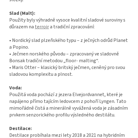
Slad (Malt):
Použity byly výhradně vysoce kvalitní sladové suroviny s
důrazem na
terroir
a tradiční zpracování:
• Nordický slad plzeňského typu – z ječných odrůd Planet
a Popino.
• Ječmen norského původu – zpracovaný ve sladovně
Bonsak tradiční metodou „floor- malting“.
• Maris Otter – klasický britský ječmen, ceněný pro svou
sladovou komplexitu a plnost.
Voda:
Použitá voda pochází z jezera Elvejordvannet, které je
napájeno přímo tajícím ledovcem z pohoří Lyngen. Tato
mimořádně čistá a minerálně vyvážená voda je zásadním
prvkem senzorického profilu výsledného destilátu.
Destilace:
Destilace probíhala mezi lety 2018 a 2021 na hybridním