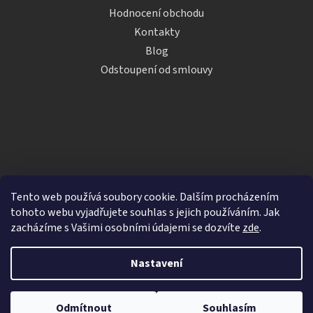
Hodnocení obchodu
Kontakty
Blog
Odstoupení od smlouvy
Tento web používá soubory cookie. Dalším procházením
tohoto webu vyjadřujete souhlas s jejich používáním. Jak
zacházíme s Vašimi osobními údajemi se dozvíte
zde
.
Vytvořil Shoptet
Nastavení
Copyright 2026
iDRINKS.cz
. Všechna práva vyhrazena.
Upravit nastavení cookies
Odmítnout
Souhlasím