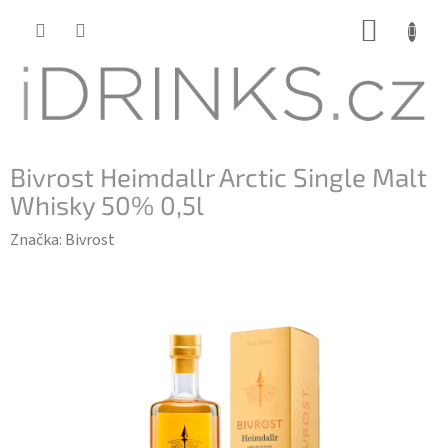
Přejít
NÁKUP
na
KOŠÍK
obsah
Bivrost Heimdallr Arctic Single Malt
Whisky 50% 0,5l
Značka:
Bivrost