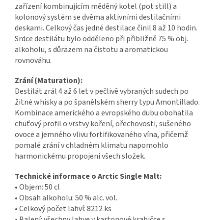
zařízení kombinujícím měděný kotel (pot still) a
kolonový systém se dvěma aktivními destilačními
deskami. Celkový čas jedné destilace činil 8 až 10 hodin.
Srdce destilátu bylo odděleno při přibližně 75 % obj.
alkoholu, s důrazem na čistotu a aromatickou
rovnováhu.
Zrání (Maturation):
Destilát zrál 4 až 6 let v pečlivě vybraných sudech po
žitné whisky a po španělském sherry typu Amontillado.
Kombinace amerického a evropského dubu obohatila
chuťový profil o vrstvy koření, ořechovosti, sušeného
ovoce a jemného vlivu fortifikovaného vína, přičemž
pomalé zrání v chladném klimatu napomohlo
harmonickému propojení všech složek.
Technické informace o Arctic Single Malt:
• Objem: 50 cl
• Obsah alkoholu: 50 % alc. vol.
• Celkový počet lahví: 8212 ks
• Balení: všechny lahve v kartonové krabičce s