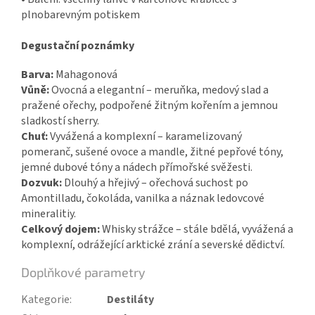
plnobarevným potiskem
Degustační poznámky
Barva:
Mahagonová
Vůně:
Ovocná a elegantní – meruňka, medový slad a
pražené ořechy, podpořené žitným kořením a jemnou
sladkostí sherry.
Chuť:
Vyvážená a komplexní – karamelizovaný
pomeranč, sušené ovoce a mandle, žitné pepřové tóny,
jemné dubové tóny a nádech přímořské svěžesti.
Dozvuk:
Dlouhý a hřejivý – ořechová suchost po
Amontilladu, čokoláda, vanilka a náznak ledovcové
mineralitiy.
Celkový dojem:
Whisky strážce – stále bdělá, vyvážená a
komplexní, odrážející arktické zrání a severské dědictví.
Doplňkové parametry
Kategorie
:
Destiláty