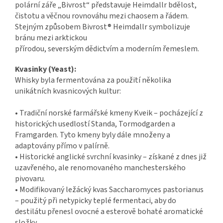
polární záře „Bivrost“ představuje Heimdallr bdělost,
čistotu a věčnou rovnováhu mezi chaosem a řádem.
Stejným způsobem Bivrost® Heimdallr symbolizuje
bránu mezi arktickou
přírodou, severským dědictvím a moderním řemeslem.
Kvasinky (Yeast):
Whisky byla fermentována za použití několika
unikátních kvasnicových kultur:
• Tradiční norské farmářské kmeny Kveik – pocházející z
historických usedlostí Standa, Tormodgarden a
Framgarden. Tyto kmeny byly dále množeny a
adaptovány přímo v palírně.
• Historické anglické svrchní kvasinky – získané z dnes již
uzavřeného, ale renomovaného manchesterského
pivovaru.
• Modifikovaný ležácký kvas Saccharomyces pastorianus
– použitý při netypicky teplé fermentaci, aby do
destilátu přenesl ovocné a esterově bohaté aromatické
složky.