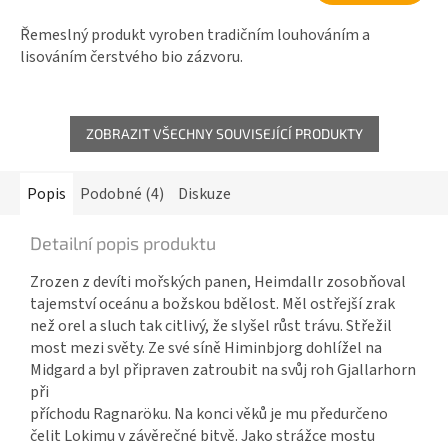
Řemeslný produkt vyroben tradičním louhováním a
lisováním čerstvého bio zázvoru.
ZOBRAZIT VŠECHNY SOUVISEJÍCÍ PRODUKTY
Popis
Podobné (4)
Diskuze
Detailní popis produktu
Zrozen z devíti mořských panen, Heimdallr zosobňoval
tajemství oceánu a božskou bdělost. Měl ostřejší zrak
než orel a sluch tak citlivý, že slyšel růst trávu. Střežil
most mezi světy. Ze své síně Himinbjorg dohlížel na
Midgard a byl připraven zatroubit na svůj roh Gjallarhorn
při
příchodu Ragnaröku. Na konci věků je mu předurčeno
čelit Lokimu v závěrečné bitvě. Jako strážce mostu