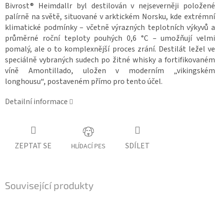
Bivrost® Heimdallr byl destilován v nejseverněji položené
palírně na světě, situované v arktickém Norsku, kde extrémní
klimatické podmínky – včetně výrazných teplotních výkyvů a
průměrné roční teploty pouhých 0,6 °C – umožňují velmi
pomalý, ale o to komplexnější proces zrání. Destilát ležel ve
speciálně vybraných sudech po žitné whisky a fortifikovaném
víně Amontillado, uložen v moderním „vikingském
longhousu“, postaveném přímo pro tento účel.
Detailní informace
ZEPTAT SE
SDÍLET
HLÍDACÍ PES
Související produkty