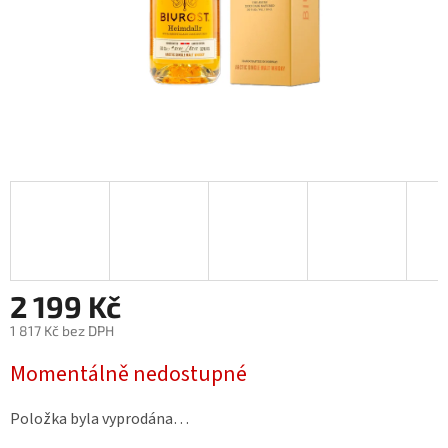
2 199 Kč
1 817 Kč bez DPH
Měrná
Momentálně nedostupné
cena:
Položka byla vyprodána…