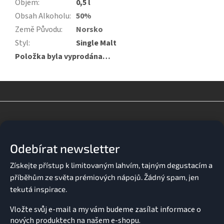
Objem
:
0,5 l
Obsah Alkoholu
:
50%
Země Původu
:
Norsko
Styl
:
Single Malt
Položka byla vyprodána…
Z
á
p
a
Odebírat newsletter
t
í
Vložte svůj e-mail a my vám budeme zasílat informace o
nových produktech na našem e-shopu.