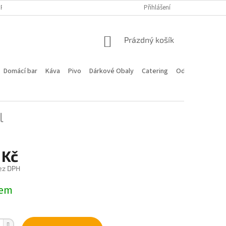
PROGRAM
DOPRAVA A PLATBA
HODNOCENÍ OBCHODU
Přihlášení
KONTA
NÁKUPNÍ
Prázdný košík
KOŠÍK
Domácí bar
Káva
Pivo
Dárkové Obaly
Catering
Odstoupení od 
l
 Kč
ez DPH
dem