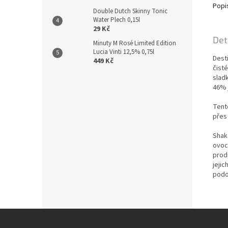
Popi
Double Dutch Skinny Tonic
Water Plech 0,15l
29 Kč
Det
Minuty M Rosé Limited Edition
Lucia Vinti 12,5% 0,75l
Dest
449 Kč
čist
slad
46% 
Tent
přes 
Shak
ovoc
prod
jeji
podo