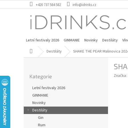
Přejít
+420 737 584 582
info@idrinks.cz
na
obsah
Letní festivaly 2026
GINMANIE
Novinky
Destiláty
Vín
Domů
Destiláty
SHAKE THE PEAR Malinovica 202
P
SHA
o
Přeskočit
s
Značka:
Kategorie
kategorie
t
r
Letní festivaly 2026
a
GINMANIE
n
Novinky
n
í
Destiláty
p
Gin
a
Rum