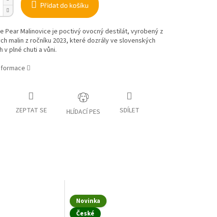
Přidat do košíku
 Pear Malinovice je poctivý ovocný destilát, vyrobený z
h malin z ročníku 2023, které dozrály ve slovenských
 v plné chuti a vůni.
informace
ZEPTAT SE
SDÍLET
HLÍDACÍ PES
Novinka
České