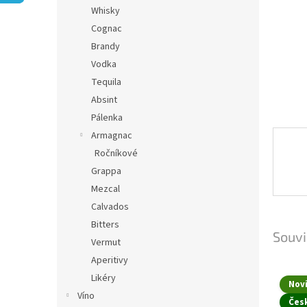
n
Whisky
e
Cognac
l
Brandy
Vodka
Tequila
Absint
Pálenka
Armagnac
Ročníkové
Grappa
Mezcal
Calvados
Bitters
Souvi
Vermut
Aperitivy
Likéry
Nov
Víno
Čes