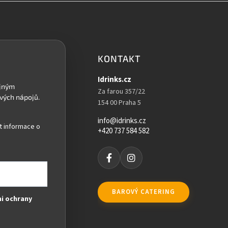
KONTAKT
Idrinks.cz
Za farou 357/22
154 00 Praha 5
info@idrinks.cz
t informace o
+420 737 584 582
BAROVÝ CATERING
i ochrany