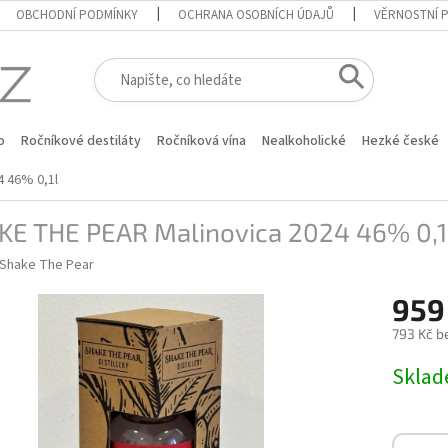
OBCHODNÍ PODMÍNKY
OCHRANA OSOBNÍCH ÚDAJŮ
VĚRNOSTNÍ 
o
Ročníkové destiláty
Ročníková vína
Nealkoholické
Hezké české
4 46% 0,1l
KE THE PEAR Malinovica 2024 46% 0,1
Shake The Pear
959
793 Kč b
Měrná
Skla
cena: