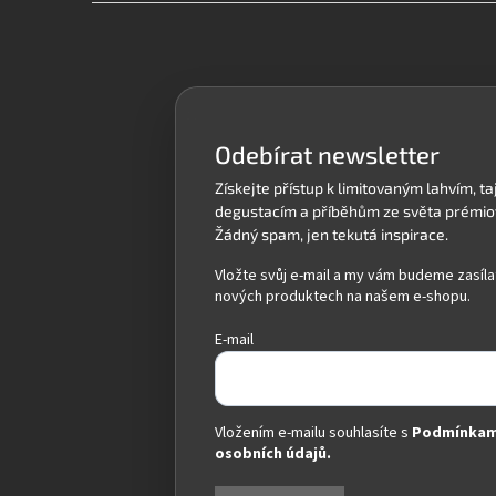
Z
á
p
a
t
í
Odebírat newsletter
Vložte svůj e-mail a my vám budeme zasíla
nových produktech na našem e-shopu.
E-mail
Vložením e-mailu souhlasíte s
Podmínkam
osobních údajů.