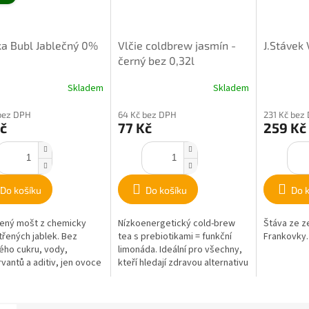
a Bubl Jablečný 0%
Vlčie coldbrew jasmín -
J.Stávek 
černý bez 0,32l
Skladem
Skladem
bez DPH
64 Kč bez DPH
231 Kč bez
č
77 Kč
259 Kč
Do košíku
Do košíku
Do 
ený mošt z chemicky
Nízkoenergetický cold-brew
Štáva ze z
řených jablek. Bez
tea s prebiotikami = funkční
Frankovky.
ého cukru, vody,
limonáda. Ideální pro všechny,
vantů a aditiv, jen ovoce
kteří hledají zdravou alternativu
iny. Svěží nealko bublinky
ke slazeným nápojům.
ždou...