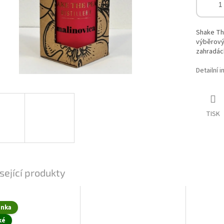
Shake The
výběrovýc
zahradách
Detailní 
TISK
sející produkty
inka
ké