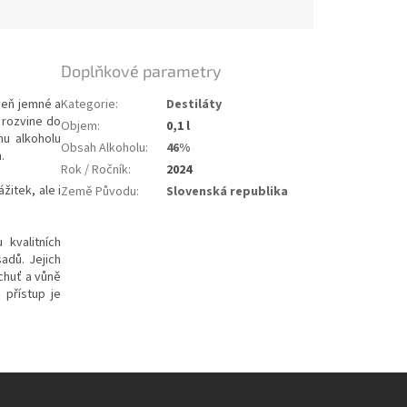
Doplňkové parametry
veň jemné a
Kategorie
:
Destiláty
 rozvine do
Objem
:
0,1 l
u alkoholu
Obsah Alkoholu
:
46%
.
Rok / Ročník
:
2024
itek, ale i
Země Původu
:
Slovenská republika
 kvalitních
adů. Jejich
chuť a vůně
 přístup je