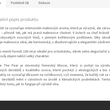
s
Podobné (4)
Diskuze
ailní popis produktu
ilát se vyznačuje intenzivním malinovým aroma, které je výrazné, ale záro
é – přesně tak, jak má pravá malinovice chutnat. V ústech se chuť krásně
kokyselých ovocných tónů, s jemným květinovým podtónem. Díky obsah
je malinovice silná, ale harmonická, s dlouhotrvajícím a elegantním závěrem
o menší formát 100 ml je ideální pro ochutnávku, dárek nebo degustační záž
svůj objem nabízí velký charakter.
e The Pear je slovenský řemeslný lihovar, který si potrpí na výrobu
ných destilátů z kvalitního ovoce, které pochází z ekologických a bio s
ukty se vyznačují důrazem na ročníkovost, což znamená, že každý rok se 
ch destilátů mění v závislosti na úrodě a klimatických podmínkách. Tento
bný tomu, jak to funguje při výrobě vína.