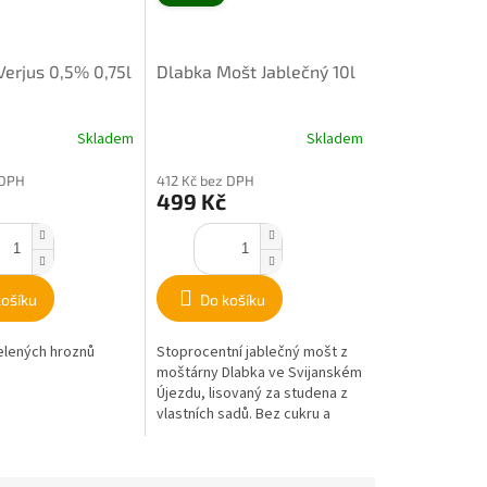
Verjus 0,5% 0,75l
Dlabka Mošt Jablečný 10l
Skladem
Skladem
 DPH
412 Kč bez DPH
499 Kč
košíku
Do košíku
elených hroznů
Stoprocentní jablečný mošt z
moštárny Dlabka ve Svijanském
Újezdu, lisovaný za studena z
vlastních sadů. Bez cukru a
chemie, jen čistá jablka.
Praktické...