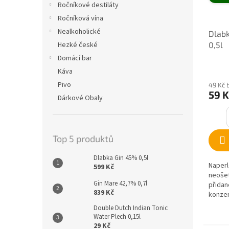
Ročníkové destiláty
Ročníková vína
Nealkoholické
Dlabk
0,5l
Hezké české
Domácí bar
Káva
Pivo
49 Kč 
59 K
Dárkové Obaly
Top 5 produktů
Dlabka Gin 45% 0,5l
Naperl
599 Kč
neošet
Gin Mare 42,7% 0,7l
přidan
839 Kč
konzer
a bubl
Double Dutch Indian Tonic
pro ka
Water Plech 0,15l
29 Kč