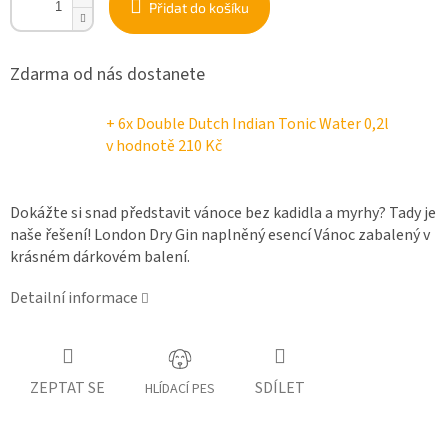
Přidat do košíku
Zdarma od nás dostanete
+ 6x Double Dutch Indian Tonic Water 0,2l
v hodnotě 210 Kč
Dokážte si snad představit vánoce bez kadidla a myrhy? Tady je
naše řešení! London Dry Gin naplněný esencí Vánoc zabalený v
krásném dárkovém balení.
Detailní informace
ZEPTAT SE
SDÍLET
HLÍDACÍ PES