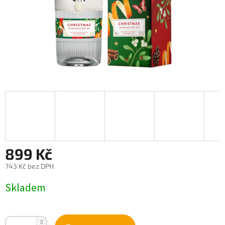
899 Kč
743 Kč bez DPH
Měrná
Skladem
cena: