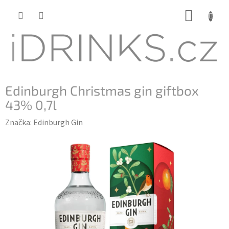
Přejít
NÁKUP
na
KOŠÍK
obsah
Edinburgh Christmas gin giftbox
43% 0,7l
Značka:
Edinburgh Gin