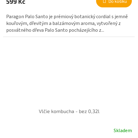
599 Kč
Do košíku
Paragon Palo Santo je prémiový botanický cordial s jemně
kouřovým, dřevitým a balzámovým aroma, vytvořený z
posvátného dřeva Palo Santo pocházejícího z...
Vlčie kombucha - bez 0,32l
Skladem