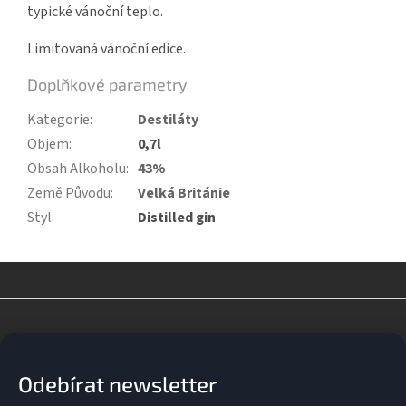
typické vánoční teplo.
Limitovaná vánoční edice.
Doplňkové parametry
Kategorie
:
Destiláty
Objem
:
0,7l
Obsah Alkoholu
:
43%
Země Původu
:
Velká Británie
Styl
:
Distilled gin
Z
á
p
a
Odebírat newsletter
t