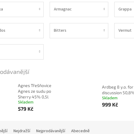
ka
Armagnac
Grappa
dos
Bitters
Vermut
odávanější
Agnes Třešňovice
Ardbeg 8 y.o. for
Agnes ze sudu po
discussion 50,8%
Sherry 45% 0,5l
Skladem
Skladem
999 Kč
579 Kč
nější
Nejdražší
Nejprodávanější
Abecedně