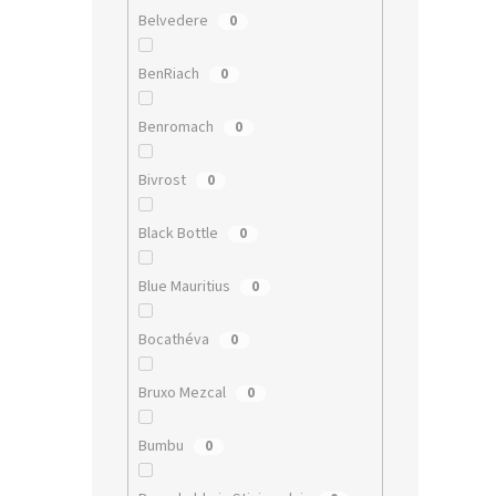
Belvedere
0
BenRiach
0
Benromach
0
Bivrost
0
Black Bottle
0
Blue Mauritius
0
Bocathéva
0
Bruxo Mezcal
0
Bumbu
0