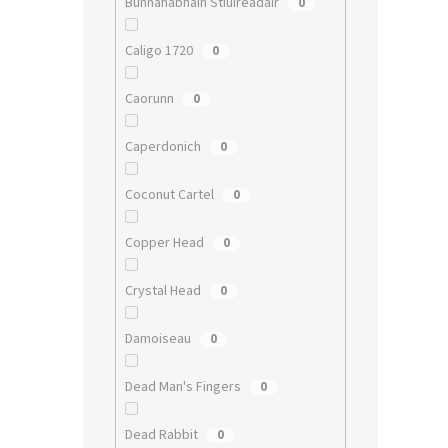
Bunnahabhain Stiuireadair
0
Caligo 1720
0
Caorunn
0
Caperdonich
0
Coconut Cartel
0
Copper Head
0
Crystal Head
0
Damoiseau
0
Dead Man's Fingers
0
Dead Rabbit
0