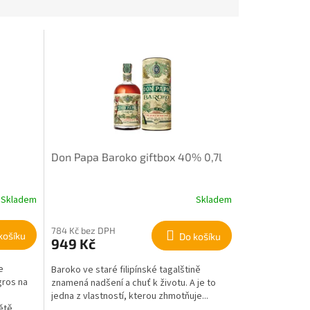
Don Papa Baroko giftbox 40% 0,7l
Skladem
Skladem
784 Kč bez DPH
košíku
Do košíku
949 Kč
e
Baroko ve staré filipínské tagalštině
gros na
znamená nadšení a chuť k životu. A je to
jedna z vlastností, kterou zhmotňuje...
ětě.