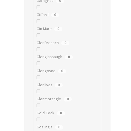
Garage22
0
Giffard
0
Gin Mare
0
GlenDronach
0
Glenglassaugh
0
Glengoyne
0
Glenlivet
0
Glenmorangie
0
Gold Cock
0
Gosling's
0