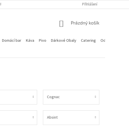
PROGRAM
DOPRAVA A PLATBA
HODNOCENÍ OBCHODU
Přihlášení
KONTA
NÁKUPNÍ
Prázdný košík
KOŠÍK
Domácí bar
Káva
Pivo
Dárkové Obaly
Catering
Odstoupení od 
Cognac
Absint