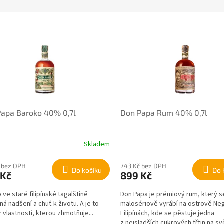
apa Baroko 40% 0,7l
Don Papa Rum 40% 0,7l
Skladem
 bez DPH
743 Kč bez DPH
Do košíku
Do 
 Kč
899 Kč
 ve staré filipínské tagalštině
Don Papa je prémiový rum, který s
á nadšení a chuť k životu. A je to
malosériově vyrábí na ostrově Ne
z vlastností, kterou zhmotňuje...
Filipínách, kde se pěstuje jedna
z nejsladších cukrových třtin na sv