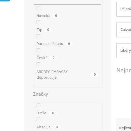
n
e
Pálen
l
Novinka
0
Tip
Calva
0
Dárek k nákupu
0
Likéry
České
0
Nejpr
ARDBEG EMBASSY
0
doporučuje
Značky
9 Mile
0
Ř
a
Absolut
0
Nejlev