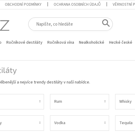
OBCHODNÍ PODMÍNKY
OCHRANA OSOBNÍCH ÚDAJŮ
VĚRNOSTNÍ 
o
Ročníkové destiláty
Ročníková vína
Nealkoholické
Hezké české
iláty
líbenější a nejvíce trendy destiláty v naší nabídce.
Rum
Whisky
y
Vodka
Tequila