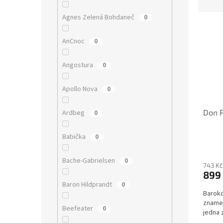
z
e
Agnes Zelená Bohdaneč
0
V
n
ý
í
AnCnoc
0
p
p
i
r
Angostura
0
s
o
p
d
Apollo Nova
0
r
u
o
k
Don P
Ardbeg
d
0
t
u
ů
k
Babička
0
t
ů
Bache-Gabrielsen
0
743 Kč
899
Baron Hildprandt
0
Baroko
znamen
Beefeater
0
jedna 