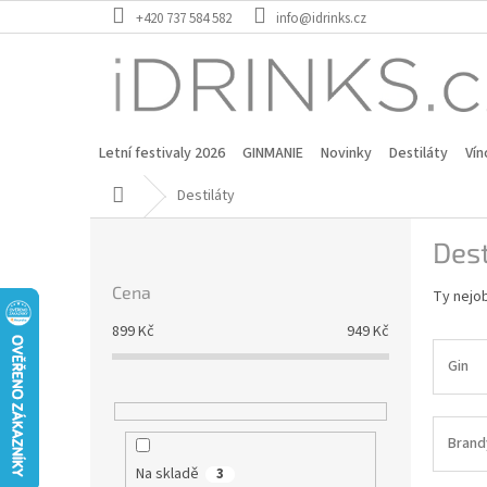
Přejít
+420 737 584 582
info@idrinks.cz
na
obsah
Letní festivaly 2026
GINMANIE
Novinky
Destiláty
Vín
Domů
Destiláty
P
Dest
o
s
Cena
Ty nejob
t
r
899
Kč
949
Kč
a
Gin
n
n
í
p
Brand
a
Na skladě
3