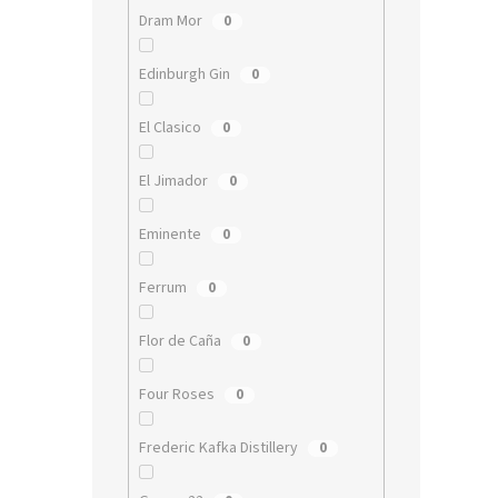
Dram Mor
0
Edinburgh Gin
0
El Clasico
0
El Jimador
0
Eminente
0
Ferrum
0
Flor de Caña
0
Four Roses
0
Frederic Kafka Distillery
0