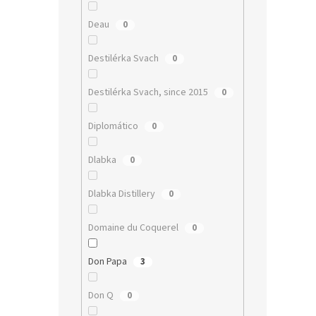
Deau
0
Destilérka Svach
0
Destilérka Svach, since 2015
0
Diplomático
0
Dlabka
0
Dlabka Distillery
0
Domaine du Coquerel
0
Don Papa
3
Don Q
0